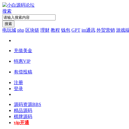
搜索
搜索
电玩城
php
区块链
理财
教程
钱包
GPT
im通讯
外贸营销
游戏
充值美金
特惠VIP
有偿投稿
注册
登录
源码资源
BBS
精品源码
棋牌源码
vip开通