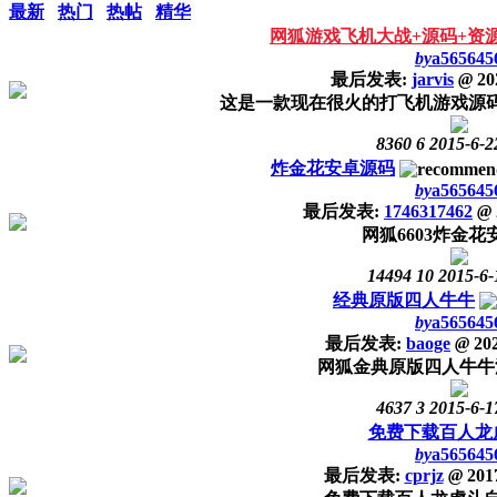
最新
热门
热帖
精华
网狐游戏飞机大战+源码+资
by
a565645
最后发表:
jarvis
@
20
这是一款现在很火的打飞机游戏源
8360
6
2015-6-2
炸金花安卓源码
by
a565645
最后发表:
1746317462
@
网狐6603炸金花
14494
10
2015-6-
经典原版四人牛牛
by
a565645
最后发表:
baoge
@
202
网狐金典原版四人牛牛
4637
3
2015-6-1
免费下载百人龙
by
a565645
最后发表:
cprjz
@
2017