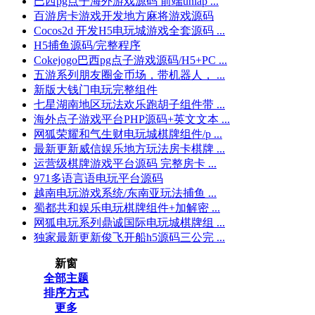
巴西pg点子海外游戏源码 前端uniap ...
百游房卡游戏开发地方麻将游戏源码
Cocos2d 开发H5电玩城游戏全套源码 ...
H5捕鱼源码/完整程序
Cokejogo巴西pg点子游戏源码/H5+PC ...
五游系列朋友圈金币场，带机器人， ...
新版大钱门电玩完整组件
七星湖南地区玩法欢乐跑胡子组件带 ...
海外点子游戏平台PHP源码+英文文本 ...
网狐荣耀和气生财电玩城棋牌组件/p ...
最新更新威信娱乐地方玩法房卡棋牌 ...
运营级棋牌游戏平台源码 完整房卡 ...
971多语言语电玩平台源码
越南电玩游戏系统/东南亚玩法捕鱼 ...
蜀都共和娱乐电玩棋牌组件+加解密 ...
网狐电玩系列鼎诚国际电玩城棋牌组 ...
独家最新更新俊飞开船h5源码三公完 ...
新窗
全部主题
排序方式
更多