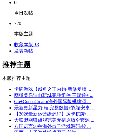
0
今日发帖
720
本版主题
收藏本版
13
发表新帖
推荐主题
本版推荐主题
卡牌游戏【咸鱼之王内购-新修复版 ...
网狐美乐迪电玩城完整组件 三端通+ ...
Go+CocosCreator海外国际版棋牌源 ...
最新更新星力9qp完整数据+双端安卓 ...
【2026最新运营级源码】房卡棋牌/ ...
大联盟网狐旗舰完美无措原版全套源 ...
八国语言50种海外点子游戏源码/控 ...