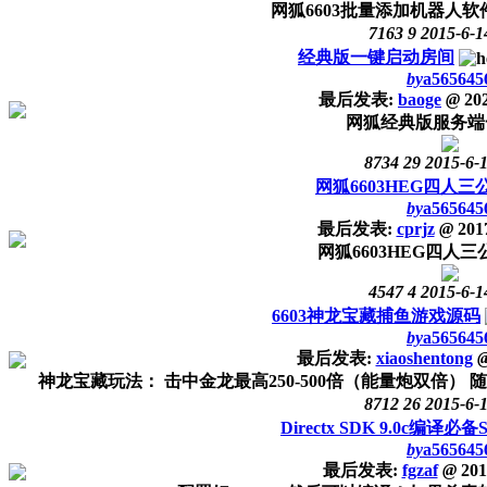
网狐6603批量添加机器人
7163
9
2015-6-1
经典版一键启动房间
by
a565645
最后发表:
baoge
@
202
网狐经典版服务端
8734
29
2015-6-
网狐6603HEG四人
by
a565645
最后发表:
cprjz
@
2017
网狐6603HEG四人
4547
4
2015-6-1
6603神龙宝藏捕鱼游戏源码
by
a565645
最后发表:
xiaoshentong
神龙宝藏玩法： 击中金龙最高250-500倍（能量炮双倍） 随
8712
26
2015-6-
Directx SDK 9.0c编译必备
by
a565645
最后发表:
fgzaf
@
201