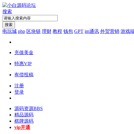
搜索
搜索
电玩城
php
区块链
理财
教程
钱包
GPT
im通讯
外贸营销
游戏
充值美金
特惠VIP
有偿投稿
注册
登录
源码资源
BBS
精品源码
棋牌源码
vip开通