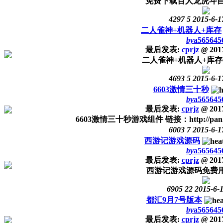
免费下载百人龙虎斗自
4297
5
2015-6-1
二人雀神+机器人+库存
by
a565645
最后发表:
cprjz
@
2017
二人雀神+机器人+库存6
4693
5
2015-6-1
6603激情三十秒
by
a565645
最后发表:
cprjz
@
2017
6603激情三十秒游戏组件 链接：http://pan.bai
6003
7
2015-6-1
西游记游戏源码
by
a565645
最后发表:
cprjz
@
2017
西游记游戏源码免费
6905
22
2015-6-
都汇9月7号版本
by
a565645
最后发表:
cprjz
@
2017