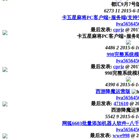
都汇9月7号
6273
11
2015-6-
卡五星麻将PC客户端+服务端(支持安
by
a565645
最后发表:
cprjz
@
2017
卡五星麻将PC客户端+服务端(
4486
2
2015-6-1
998完整系统
by
a565645
最后发表:
cprjz
@
2017
998完整系统
4390
6
2015-6-1
西游降魔运营版
by
a565645
最后发表:
471610
@
20
西游降魔运
5542
9
2015-6-1
网狐6603批量添加机器人软件+八
by
a565645
最后发表:
wwe998
@
2