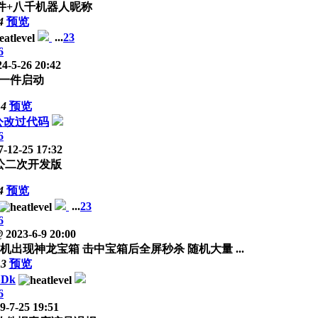
软件+八千机器人昵称
4
预览
...
2
3
6
4-5-26 20:42
一件启动
14
预览
三公改过代码
6
-12-25 17:32
三公二次开发版
4
预览
...
2
3
6
@
2023-6-9 20:00
机出现神龙宝箱 击中宝箱后全屏秒杀 随机大量 ...
13
预览
SDk
6
9-7-25 19:51