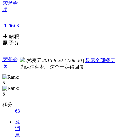
荣誉会
员
1
56
63
主
帖
积
题
子
分
荣誉会
发表于 2015-8-20 17:06:30
|
显示全部楼层
员
为保住菊花，这个一定得回复！
积分
63
发
消
息