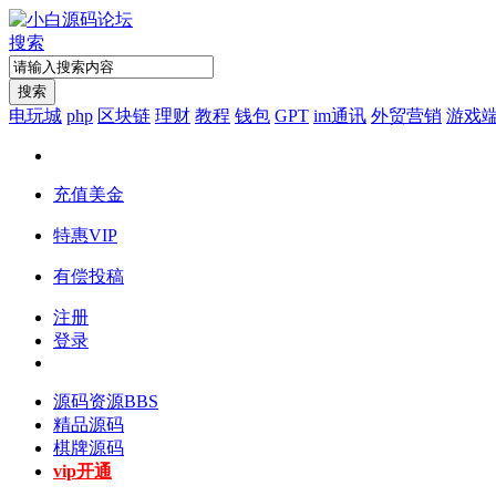
搜索
搜索
电玩城
php
区块链
理财
教程
钱包
GPT
im通讯
外贸营销
游戏
充值美金
特惠VIP
有偿投稿
注册
登录
源码资源
BBS
精品源码
棋牌源码
vip开通