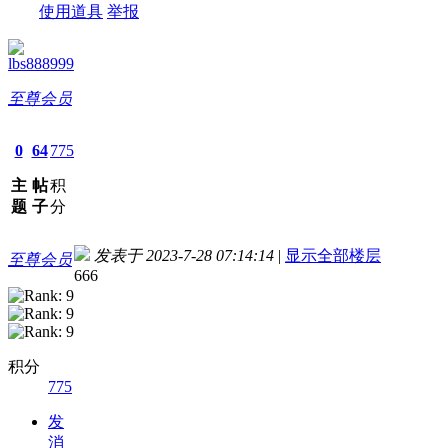
使用道具
举报
lbs888999
至尊会员
0
64
775
主
帖
积
题
子
分
发表于 2023-7-28 07:14:14
|
显示全部楼层
至尊会员
666
积分
775
发
消