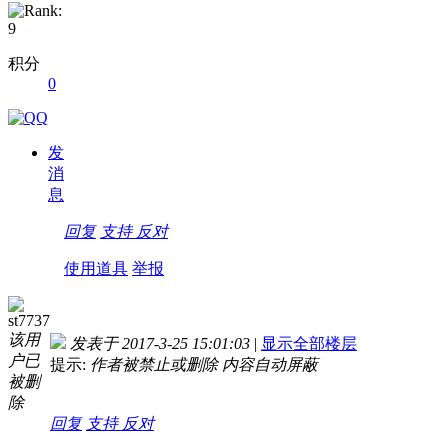
积分
0
发
消
息
回复
支持
反对
使用道具
举报
st7737
该用
发表于 2017-3-25 15:01:03
|
显示全部楼层
户已
提示:
作者被禁止或删除 内容自动屏蔽
被删
除
回复
支持
反对