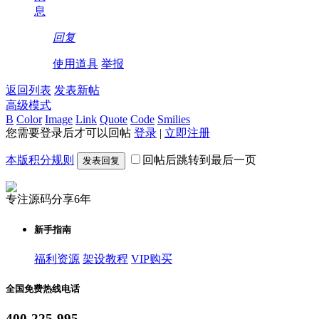
息
回复
使用道具
举报
返回列表
发表新帖
高级模式
B
Color
Image
Link
Quote
Code
Smilies
您需要登录后才可以回帖
登录
|
立即注册
本版积分规则
回帖后跳转到最后一页
发表回复
专注源码分享6年
新手指南
福利资源
架设教程
VIP购买
全国免费热线电话
400-225-995