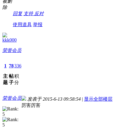
被删
除
回复
支持
反对
使用道具
举报
kkk000
荣誉会员
1
78
336
主
帖
积
题
子
分
荣誉会员
发表于 2015-6-13 09:58:54
|
显示全部楼层
厉害厉害