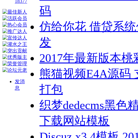
18377
码
仿给你花 借贷系
发
2017年最新版本
熊猫视频E4A源码
发消
打包
息
织梦dedecms黑色
下载网站模板
Discuz x3.4