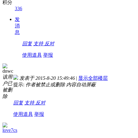
积分
336
发
消
息
回复
支持
反对
使用道具
举报
dnwc
该用
发表于 2015-8-20 15:49:46
|
显示全部楼层
户已
提示:
作者被禁止或删除 内容自动屏蔽
被删
除
回复
支持
反对
使用道具
举报
love7cs