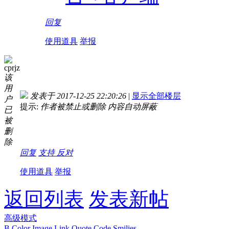
回复
使用道具
举报
cprjz
该
用
发表于 2017-12-25 22:20:26
|
显示全部楼层
户
提示:
作者被禁止或删除 内容自动屏蔽
已
被
删
除
回复
支持
反对
使用道具
举报
返回列表
发表新帖
高级模式
B
Color
Image
Link
Quote
Code
Smilies