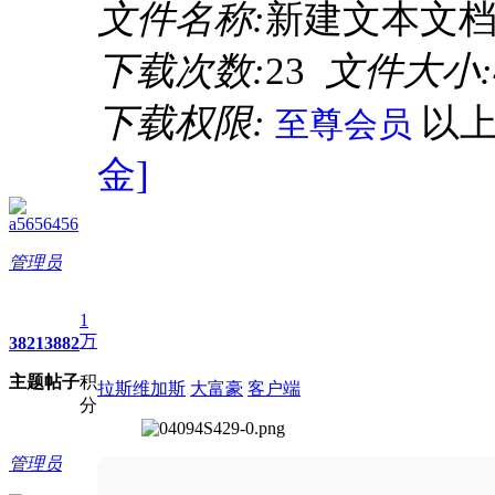
文件名称:
新建文本文档.
下载次数:
23
文件大小:
下载权限:
以
至尊会员
金]
a5656456
管理员
1
万
3821
3882
主题
帖子
积
拉斯维加斯
大富豪
客户端
分
管理员