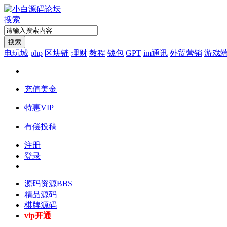
搜索
搜索
电玩城
php
区块链
理财
教程
钱包
GPT
im通讯
外贸营销
游戏
充值美金
特惠VIP
有偿投稿
注册
登录
源码资源
BBS
精品源码
棋牌源码
vip开通