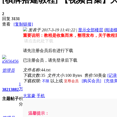
2
回复
3131
查看
[复制链接]
发表于 2017-3-19 11:41:22
|
显示全部楼层
|
阅读
重要说明：教程是收集而来，整理发布，关于教程
请点击此处下载
请先注册会员后在进行下载
已注册会员，请先登录后下载
a5656456
文件名称:
44.txt
管理员
下载次数:
35
文件大小:
100 Bytes
售价:
50美金
[记录
下载权限:
以上或
[购买会员]
[充值
不限
至尊会员
1
万
3821
3882
大富豪
手机
主题
帖子
积
分
温馨提示：