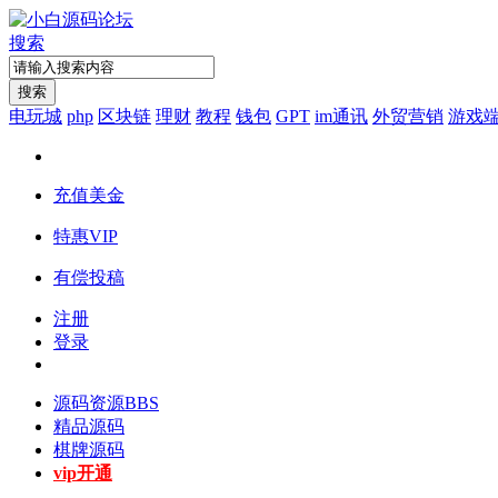
搜索
搜索
电玩城
php
区块链
理财
教程
钱包
GPT
im通讯
外贸营销
游戏
充值美金
特惠VIP
有偿投稿
注册
登录
源码资源
BBS
精品源码
棋牌源码
vip开通