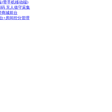
板(带手机移动端)
源码 无人值守采集
 带商城前台
台+房间控分管理