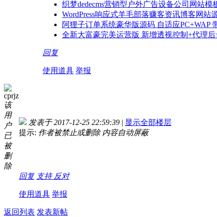
织梦dedecms营销型户外广告设备公司网站模
WordPress响应式羊毛部落赚客资讯博客网站
阿狸子订单系统豪华版源码 自适应PC+WAP
全新大富豪完美运营版 新增透视控制+代理后
回复
使用道具
举报
cprjz
该
用
发表于 2017-12-25 22:59:39
|
显示全部楼层
户
提示:
作者被禁止或删除 内容自动屏蔽
已
被
删
除
回复
支持
反对
使用道具
举报
返回列表
发表新帖