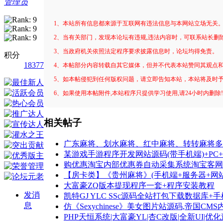
管理员
1、本站所有信息都来源于互联网有违法信息与本网站立场无关
2、当有关部门，发现本论坛有违规,违法内容时，可联系站长删
3、当政府机关依照法定程序要求披露信息时，论坛均得免责。
积分
18377
4、本帖部分内容转载自其它媒体，但并不代表本站赞同其观点
5、如本帖侵犯到任何版权问题，请立即告知本站，本站将及时
6、如果使用本帖附件,本站程序只提供学习使用,请24小时内删除
相关帖子
广东麻将、划水麻将、红中麻将、转转麻将多
某游戏手游程序开发网站源码(带手机端)+PC+
购优惠淘宝内部优惠券自动采集系统淘宝客网
【房卡类】《贵州麻将》(手机端+服务器+网
大富豪ZQ版本提现程序一套+程序安装教程
发消
凯特GJ YLC SSc源码全站打包下载数据库+
息
仿《Sexychinese》美女图片站源码,帝国
PHP天恒系统|大富豪YL|杏C改版|全新UI|优化