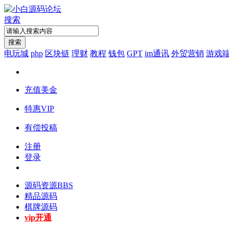
搜索
搜索
电玩城
php
区块链
理财
教程
钱包
GPT
im通讯
外贸营销
游戏
充值美金
特惠VIP
有偿投稿
注册
登录
源码资源
BBS
精品源码
棋牌源码
vip开通