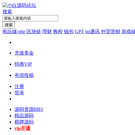
搜索
搜索
电玩城
php
区块链
理财
教程
钱包
GPT
im通讯
外贸营销
游戏
充值美金
特惠VIP
有偿投稿
注册
登录
源码资源
BBS
精品源码
棋牌源码
vip开通