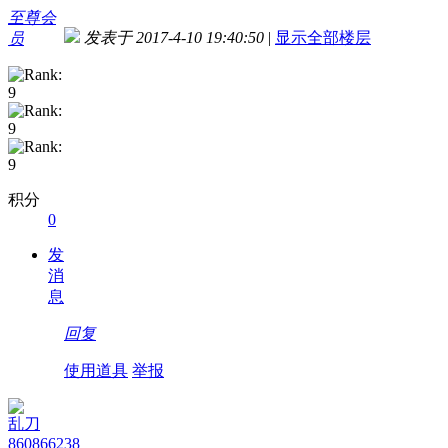
至尊会
发表于 2017-4-10 19:40:50
|
显示全部楼层
员
积分
0
发
消
息
回复
使用道具
举报
乱刀
860866238