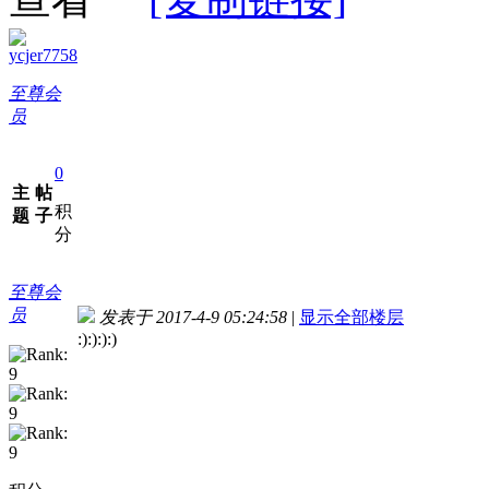
ycjer7758
至尊会
员
0
主
帖
积
题
子
分
至尊会
员
发表于 2017-4-9 05:24:58
|
显示全部楼层
:):):):)