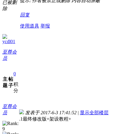
提示:
作者被禁止或删除 内容自动屏蔽
已被删
除
回复
使用道具
举报
ycdl01
至尊会
员
0
主
帖
积
题
子
分
至尊会
员
发表于 2017-6-3 17:41:52
|
显示全部楼层
.1最终修改版+架设教程+