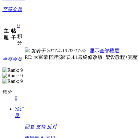
至尊会员
0
主
帖
积
题
子
分
发表于 2017-4-13 07:17:52
|
显示全部楼层
RE: 大富豪棋牌源码3.4.1最终修改版+架设教程+完
至尊会员
积分
0
发消
息
回复
支持
反对