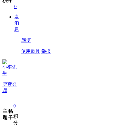
积分
0
发
消
息
回复
使用道具
举报
小祺先
生
至尊会
员
0
主
帖
积
题
子
分