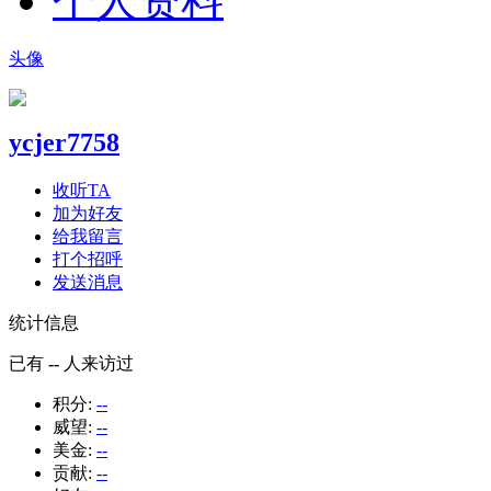
个人资料
头像
ycjer7758
收听TA
加为好友
给我留言
打个招呼
发送消息
统计信息
已有
--
人来访过
积分:
--
威望:
--
美金:
--
贡献:
--