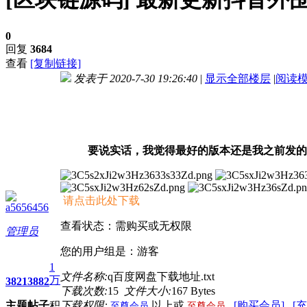
0
回复
3684
查看
[复制链接]
发表于 2020-7-30 19:26:40
|
显示全部楼层
|
阅读
进入图片模式
要说实话，我觉得最好的版本还是我之前发的
请点击此处下载
a5656456
查看状态：需购买或无权限
管理员
您的用户组是：游客
1
文件名称:
q百度网盘下载地址.txt
万
3821
3882
下载次数:
15
文件大小:
167 Bytes
主题
帖子
积
下载权限:
以上或
[购买会员]
[
至尊会员
至尊会员