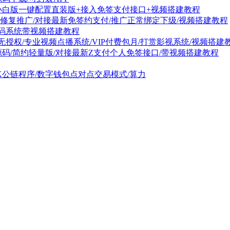
小白版一键配置直装版+接入免签支付接口+视频搭建教程
码修复推广/对接最新免签约支付/推广正常绑定下级/视频搭建教程
t源码系统带视频搭建教程
无授权/专业视频点播系统/VIP付费包月/打赏影视系统/视频搭建
源码/简约轻量版/对接最新Z支付个人免签接口/带视频搭建教程
GK公链程序/数字钱包点对点交易模式/算力