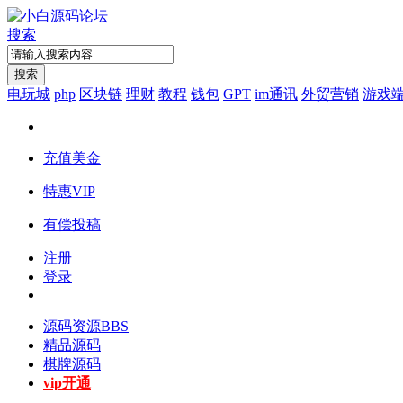
搜索
搜索
电玩城
php
区块链
理财
教程
钱包
GPT
im通讯
外贸营销
游戏
充值美金
特惠VIP
有偿投稿
注册
登录
源码资源
BBS
精品源码
棋牌源码
vip开通