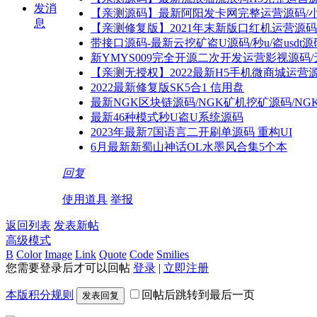
发消
【亲测源码】最新阿阳发卡网完整运营源码/
息
【亲测修复版】2021年末新版口红机运营源
带接口源码-最新云挖矿盗U源码/秒u/盗usd
新YMYS009完全开源二次开发运营影视源码/
【亲测无授权】2022最新H5手机微商城运营
2022最新修复版SK5合1 信用盘
最新NGK区块链源码/NGK矿机挖矿源码/N
最新46种模式秒U盗U系统源码
2023年最新7国语言二开刷单源码 重构UI
6月最新新蜀山神话OL水墨风合集5个本
回复
使用道具
举报
返回列表
发表新帖
高级模式
B
Color
Image
Link
Quote
Code
Smilies
您需要登录后才可以回帖
登录
|
立即注册
本版积分规则
回帖后跳转到最后一页
发表回复