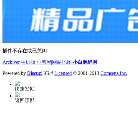
插件不存在或已关闭
Archiver
|
手机版
|
小黑屋
|
网站地图
|
小白源码网
Powered by
Discuz!
X3.4
Licensed
© 2001-2013
Comsenz Inc.
快速发帖
返回顶部