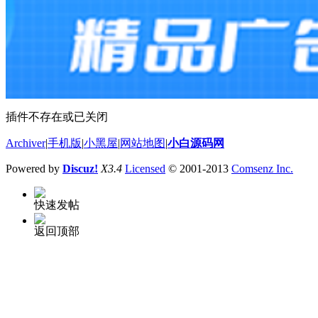
插件不存在或已关闭
Archiver
|
手机版
|
小黑屋
|
网站地图
|
小白源码网
Powered by
Discuz!
X3.4
Licensed
© 2001-2013
Comsenz Inc.
快速发帖
返回顶部