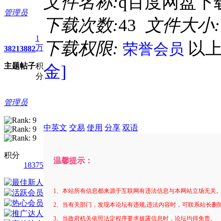
文件名称:
q百度网盘下载
管理员
下载次数:
43
文件大小:
1
下载权限:
以
荣誉会员
万
3821
3882
主题
帖子
积
金]
分
管理员
中英文
交易
使用
分享
双语
积分
温馨提示：
18375
1、本站所有信息都来源于互联网有违法信息与本网站立场无关
2、当有关部门，发现本论坛有违规,违法内容时，可联系站长删
3、当政府机关依照法定程序要求披露信息时，论坛均得免责。