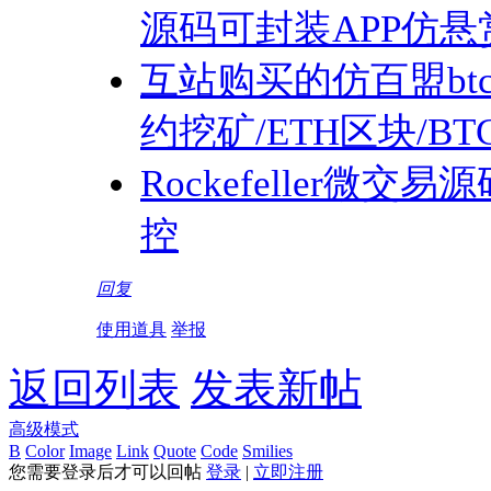
源码可封装APP仿悬
互站购买的仿百盟bt
约挖矿/ETH区块/B
Rockefeller微
控
回复
使用道具
举报
返回列表
发表新帖
高级模式
B
Color
Image
Link
Quote
Code
Smilies
您需要登录后才可以回帖
登录
|
立即注册