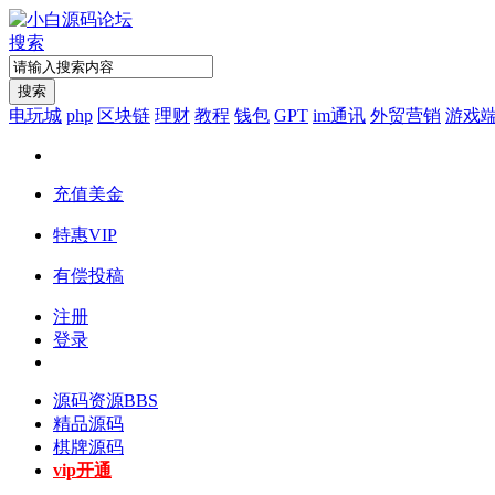
搜索
搜索
电玩城
php
区块链
理财
教程
钱包
GPT
im通讯
外贸营销
游戏
充值美金
特惠VIP
有偿投稿
注册
登录
源码资源
BBS
精品源码
棋牌源码
vip开通