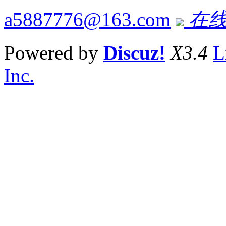
a5887776@163.com
在线
Powered by
Discuz!
X3.4
L
Inc.