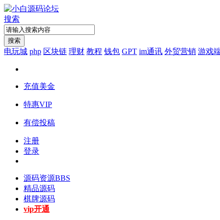
搜索
搜索
电玩城
php
区块链
理财
教程
钱包
GPT
im通讯
外贸营销
游戏
充值美金
特惠VIP
有偿投稿
注册
登录
源码资源
BBS
精品源码
棋牌源码
vip开通