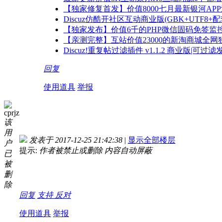
【独家修复首发】价值8000七月最新银河AP
Discuz仿酷开社区互动商业版(GBK+UTF8+
【独家发布】价值6千的PHP微信固码免签监控
【亲测完整】互站价值23000的新淘商城全网独
Discuz!重复帖过滤插件 v1.1.2 商业版|
回复
使用道具
举报
cprjz
该
用
发表于 2017-12-25 21:42:38
|
显示全部楼层
户
提示:
作者被禁止或删除 内容自动屏蔽
已
被
删
除
回复
支持
反对
使用道具
举报