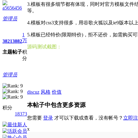
3.模板有很多细节都有体现，同时对官方模板文件结
a5656456
等。
管理员
4.模板对css3支持很多，用谷歌火狐以及ie9版
1
5.模板已经特价(限期特价)，拒不还价，如需购
万
3821
3882
源码测试截图：
主题
帖子
积
分
管理员
discuz
风格
价值
本帖子中包含更多资源
积分
18373
您需要
登录
才可以下载或查看，没有帐号？
立即注
x