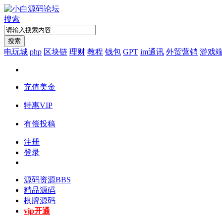
搜索
搜索
电玩城
php
区块链
理财
教程
钱包
GPT
im通讯
外贸营销
游戏
充值美金
特惠VIP
有偿投稿
注册
登录
源码资源
BBS
精品源码
棋牌源码
vip开通