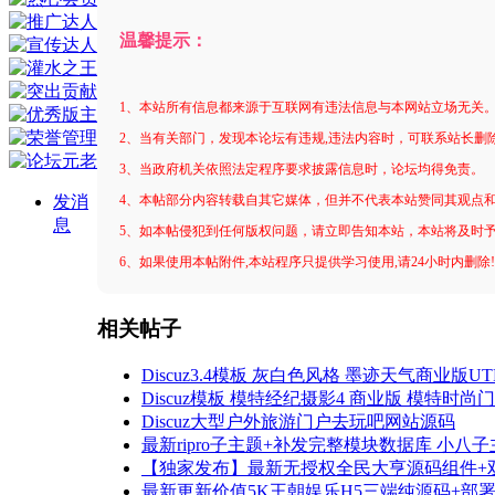
温馨提示：
1、本站所有信息都来源于互联网有违法信息与本网站立场无关
2、当有关部门，发现本论坛有违规,违法内容时，可联系站长删
3、当政府机关依照法定程序要求披露信息时，论坛均得免责。
发消
4、本帖部分内容转载自其它媒体，但并不代表本站赞同其观点
息
5、如本帖侵犯到任何版权问题，请立即告知本站，本站将及时
6、如果使用本帖附件,本站程序只提供学习使用,请24小时内删除
相关帖子
Discuz3.4模板 灰白色风格 墨迹天气商业版UTF
Discuz模板 模特经纪摄影4 商业版 模特时
Discuz大型户外旅游门户去玩吧网站源码
最新ripro子主题+补发完整模块数据库 小八子
【独家发布】最新无授权全民大亨源码组件+双端
最新更新价值5K王朝娱乐H5三端纯源码+部