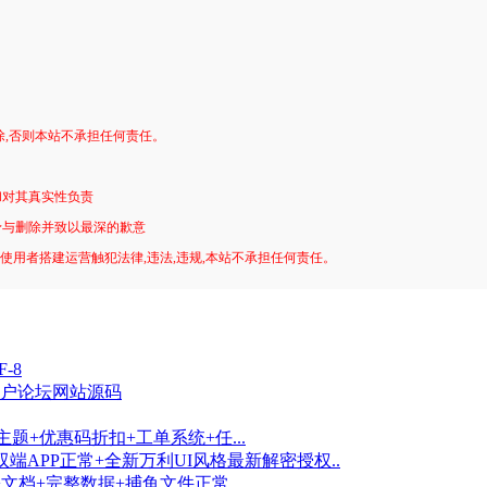
。
除,否则本站不承担任何责任。
和对其真实性负责
予与删除并致以最深的歉意
!使用者搭建运营触犯法律,违法,违规,本站不承担任何责任。
-8
尚门户论坛网站源码
主题+优惠码折扣+工单系统+任...
APP正常+全新万利UI风格最新解密授权..
署文档+完整数据+捕鱼文件正常