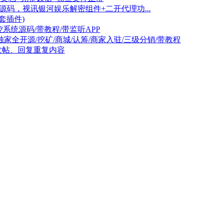
P源码，视讯银河娱乐解密组件+二开代理功...
配套插件)
系统源码/带教程/带监听APP
家全开源/挖矿/商城/认筹/商家入驻/三级分销/带教程
可过滤发帖、回复重复内容