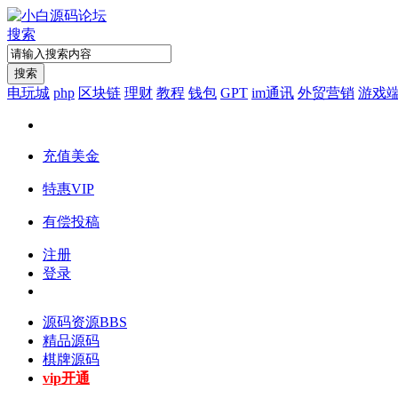
搜索
搜索
电玩城
php
区块链
理财
教程
钱包
GPT
im通讯
外贸营销
游戏
充值美金
特惠VIP
有偿投稿
注册
登录
源码资源
BBS
精品源码
棋牌源码
vip开通