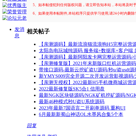
5、如本帖侵犯到任何版权问题，请立即告知本站，本站将及时
6、如果使用本帖附件,本站程序只提供学习使用,请24小时内删除
发消
相关帖子
息
【亲测源码】最新流浪猫流浪狗H5完整运营源
太阳岛电玩城纯源码 服务端+数据库+客户端 
【亲测源码】最新阿阳发卡网完整运营源码/
【亲测修复版】2021年末新版口红机运营源
带接口源码-最新云挖矿盗U源码/秒u/盗usd
新YMYS009完全开源二次开发运营影视源码/
【亲测无授权】2022最新H5手机微商城运营
2022最新修复版SK5合1 信用盘
最新NGK区块链源码/NGK矿机挖矿源码/N
最新46种模式秒U盗U系统源码
2023年最新7国语言二开刷单源码 重构UI
6月最新新蜀山神话OL水墨风合集5个本
回复