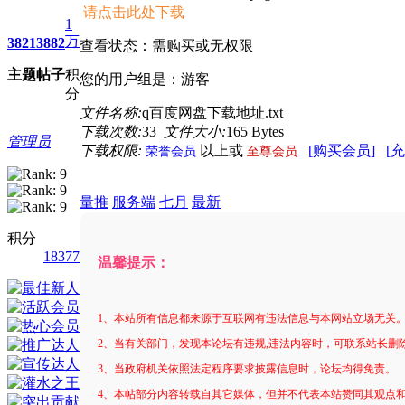
请点击此处下载
1
万
3821
3882
查看状态：需购买或无权限
主题
帖子
积
您的用户组是：游客
分
文件名称:
q百度网盘下载地址.txt
下载次数:
33
文件大小:
165 Bytes
管理员
下载权限:
以上或
[购买会员]
[
荣誉会员
至尊会员
量推
服务端
七月
最新
积分
18377
温馨提示：
1、本站所有信息都来源于互联网有违法信息与本网站立场无关
2、当有关部门，发现本论坛有违规,违法内容时，可联系站长删
3、当政府机关依照法定程序要求披露信息时，论坛均得免责。
4、本帖部分内容转载自其它媒体，但并不代表本站赞同其观点