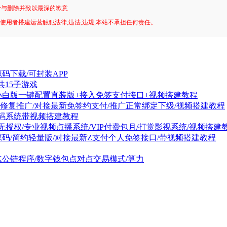
予与删除并致以最深的歉意
!使用者搭建运营触犯法律,违法,违规,本站不承担任何责任。
码下载/可封装APP
共15子游戏
小白版一键配置直装版+接入免签支付接口+视频搭建教程
码修复推广/对接最新免签约支付/推广正常绑定下级/视频搭建教程
t源码系统带视频搭建教程
无授权/专业视频点播系统/VIP付费包月/打赏影视系统/视频搭建
源码/简约轻量版/对接最新Z支付个人免签接口/带视频搭建教程
GK公链程序/数字钱包点对点交易模式/算力