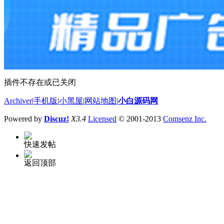
插件不存在或已关闭
Archiver
|
手机版
|
小黑屋
|
网站地图
|
小白源码网
Powered by
Discuz!
X3.4
Licensed
© 2001-2013
Comsenz Inc.
快速发帖
返回顶部