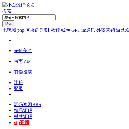
搜索
搜索
电玩城
php
区块链
理财
教程
钱包
GPT
im通讯
外贸营销
游戏
充值美金
特惠VIP
有偿投稿
注册
登录
源码资源
BBS
精品源码
棋牌源码
vip开通