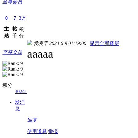
至尊会员
0
7
3万
主
帖
积
题
子
分
发表于 2024-6-9 01:19:00
|
显示全部楼层
aaaaa
至尊会员
积分
30241
发消
息
回复
使用道具
举报