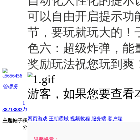
自动化人性化的提示
可以自由开启提示功
节，要玩就玩大的！
色六：超级炸弹，能
奖励玩法祝您玩到爽
a5656456
管理员
游客，如果您要查看
1
万
3821
3882
网页游戏
王朝霸域
视频教程
服务端
客户端
主题
帖子
积
分
温馨提示：