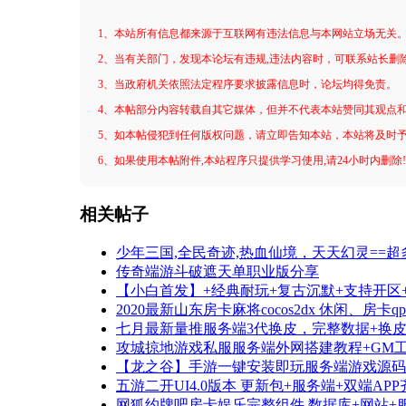
1、本站所有信息都来源于互联网有违法信息与本网站立场无关
2、当有关部门，发现本论坛有违规,违法内容时，可联系站长删
3、当政府机关依照法定程序要求披露信息时，论坛均得免责。
4、本帖部分内容转载自其它媒体，但并不代表本站赞同其观点
5、如本帖侵犯到任何版权问题，请立即告知本站，本站将及时
6、如果使用本帖附件,本站程序只提供学习使用,请24小时内删除
相关帖子
少年三国,全民奇迹,热血仙境，天天幻灵==
传奇端游斗破遮天单职业版分享
【小白首发】+经典耐玩+复古沉默+支持开区
2020最新山东房卡麻将cocos2dx 休闲、房
七月最新量推服务端3代换皮，完整数据+换
攻城掠地游戏私服服务端外网搭建教程+GM
【龙之谷】手游一键安装即玩服务端游戏源码下
五游二开UI4.0版本 更新包+服务端+双端APP
网狐约牌吧房卡娱乐完整组件 数据库+网站+