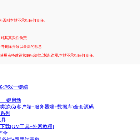
。
除,否则本站不承担任何责任。
和对其真实性负责
予与删除并致以最深的歉意
!使用者搭建运营触犯法律,违法,违规,本站不承担任何责任。
超多游戏一键端
+一键启动
卡qp类游戏(客户端+服务器端+数据库)全套源码
皮系列
工具
载[GM工具+外网教程]
齐全
服务端+双手端完整