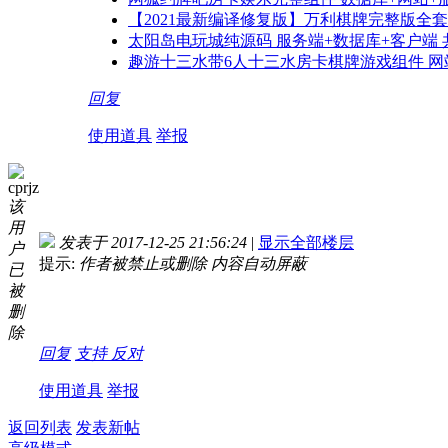
【2021最新编译修复版】万利棋牌完整版全套组件
太阳岛电玩城纯源码 服务端+数据库+客户端 
趣游十三水带6人十三水房卡棋牌游戏组件 网
回复
使用道具
举报
cprjz
该
用
发表于 2017-12-25 21:56:24
|
显示全部楼层
户
提示:
作者被禁止或删除 内容自动屏蔽
已
被
删
除
回复
支持
反对
使用道具
举报
返回列表
发表新帖