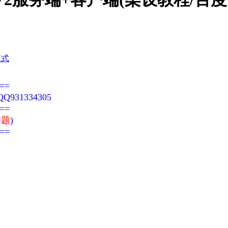
模式
==
Q931334305
==
问题
)
==