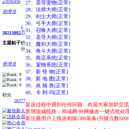
a5656456
27、圣导宠物[正常]
28、法师大师[正常]
管理员
29、剑士大师[正常]
30、弓手大师[正常]
1
31、召唤大师[正常]
万
3821
3882
32、圣导大师[正常]
主题
帖子
积
33、魔剑大师[正常]
分
34、角斗大师[正常]
35、商店系统[正常]
管理员
36、宠物系统[正常]
37、新 怪 物[正常]
38、新 地 图[正常]
39、炎 狼 兽[正常]
40、卡 利 玛[正常]
积分
18377
架设过程中遇到任何问题，欢迎大家加群交流：1
新增攻城线路，局域网/外网修改一键式批处理
新注册用户上线送初级/380装备(升级点数50