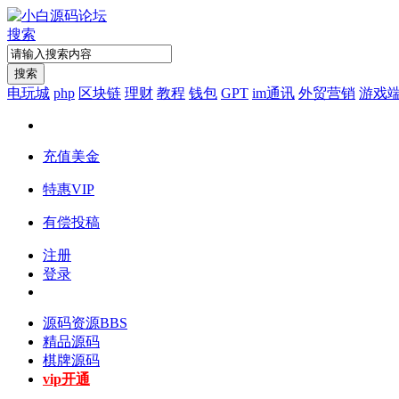
搜索
搜索
电玩城
php
区块链
理财
教程
钱包
GPT
im通讯
外贸营销
游戏
充值美金
特惠VIP
有偿投稿
注册
登录
源码资源
BBS
精品源码
棋牌源码
vip开通