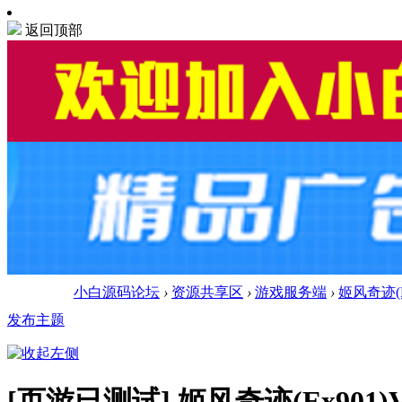
返回顶部
小白源码论坛
›
资源共享区
›
游戏服务端
›
姬风奇迹(
发布主题
[页游已测试]
姬风奇迹(Ex901