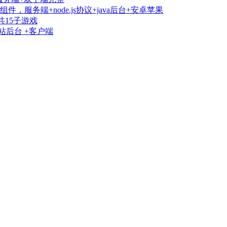
，服务端+node.js协议+java后台+安卓苹果
共15子游戏
站后台 +客户端