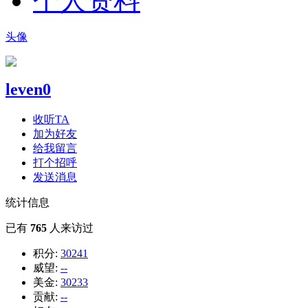
个人资料
头像
leven0
收听TA
加为好友
给我留言
打个招呼
发送消息
统计信息
已有
765
人来访过
积分:
30241
威望:
--
美金:
30233
贡献:
--