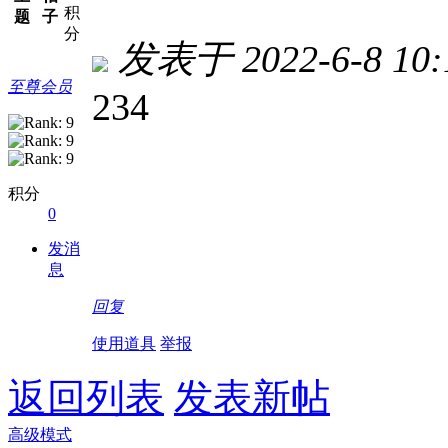
积
题
子
分
发表于 2022-6-8 10:
至尊会员
234
积分
0
发消
息
回复
使用道具
举报
返回列表
发表新帖
高级模式