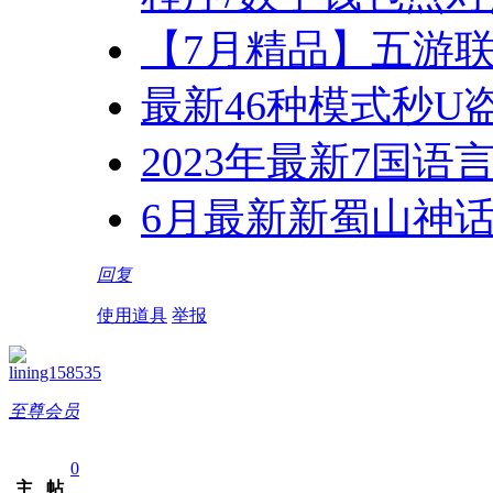
【7月精品】五游联
最新46种模式秒U
2023年最新7国语
6月最新新蜀山神话
回复
使用道具
举报
lining158535
至尊会员
0
主
帖