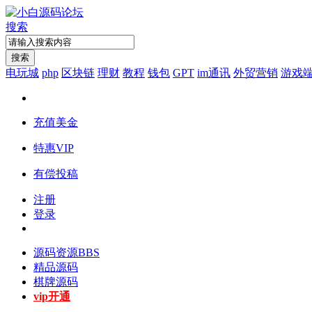
搜索
搜索
电玩城
php
区块链
理财
教程
钱包
GPT
im通讯
外贸营销
游戏
充值美金
特惠VIP
有偿投稿
注册
登录
源码资源
BBS
精品源码
棋牌源码
vip开通