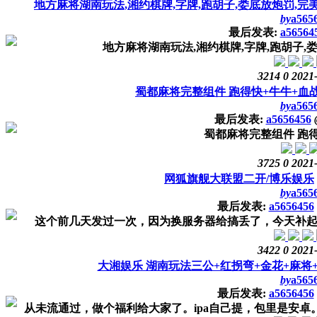
地方麻将湖南玩法,湘约棋牌,字牌,跑胡子,娄底放炮罚,
by
a565
最后发表:
a56564
地方麻将湖南玩法,湘约棋牌,字牌,跑胡子
3214
0
2021
蜀都麻将完整组件 跑得快+牛牛+血
by
a565
最后发表:
a5656456
蜀都麻将完整组件 跑
3725
0
2021
网狐旗舰大联盟二开/博乐娱乐
by
a565
最后发表:
a5656456
这个前几天发过一次，因为换服务器给搞丢了，今天补起来
3422
0
2021
大湘娱乐 湖南玩法三公+红拐弯+金花+麻将
by
a565
最后发表:
a5656456
从未流通过，做个福利给大家了。ipa自己提，包里是安卓。