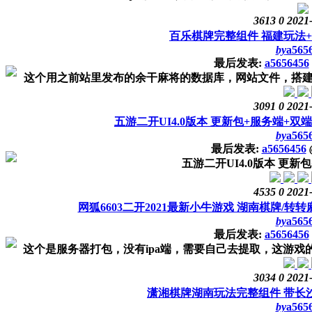
3613
0
2021
百乐棋牌完整组件 福建玩法
by
a565
最后发表:
a5656456
这个用之前站里发布的余干麻将的数据库，网站文件，搭建完全
3091
0
2021
五游二开UI4.0版本 更新包+服务端+双端
by
a565
最后发表:
a5656456
五游二开UI4.0版本 更新
4535
0
2021
网狐6603二开2021最新小牛游戏 湖南棋牌/转
by
a565
最后发表:
a5656456
这个是服务器打包，没有ipa端，需要自己去提取，这游戏的
3034
0
2021
潇湘棋牌湖南玩法完整组件 带长
by
a565