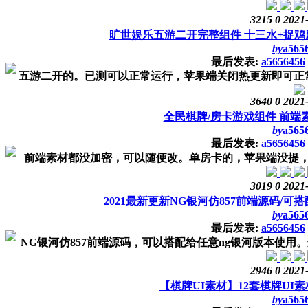
3215
0
2021
旷世娱乐五游二开完整组件 十三水+捉鸡
by
a565
最后发表:
a5656456
五游二开的。已测可以正常运行，苹果端关闭热更新即可正常
3640
0
2021
全民棋牌/房卡游戏组件 前端
by
a565
最后发表:
a5656456
前端素材都没加密，可以随便改。单房卡的，苹果端没提，现
3019
0
2021
2021最新更新NG银河仿857前端源码/可
by
a565
最后发表:
a5656456
NG银河仿857前端源码，可以搭配给任意ng银河版本使用。这只
2946
0
2021
【棋牌UI素材】12套棋牌UI
by
a565