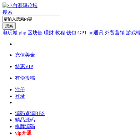
搜索
搜索
电玩城
php
区块链
理财
教程
钱包
GPT
im通讯
外贸营销
游戏
充值美金
特惠VIP
有偿投稿
注册
登录
源码资源
BBS
精品源码
棋牌源码
vip开通