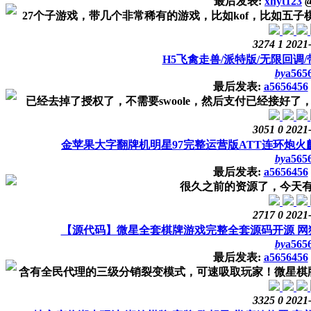
最后发表:
xhyt123
27个子游戏，带几个非常稀有的游戏，比如kof，比如五子
3274
1
2021
H5飞禽走兽/派特版/无限回调
by
a565
最后发表:
a5656456
已经去掉了授权了，不需要swoole，然后支付已经接好了
3051
0
2021
金苹果大字翻牌机明星97完整运营版ATT连环炮火
by
a565
最后发表:
a5656456
很久之前的资源了，今天
2717
0
2021
【源代码】微星全套棋牌游戏完整全套源码开源 网狐荣耀
by
a565
最后发表:
a5656456
含有全民代理的三级分销裂变模式，可速吸取玩家！微星棋牌
3325
0
2021