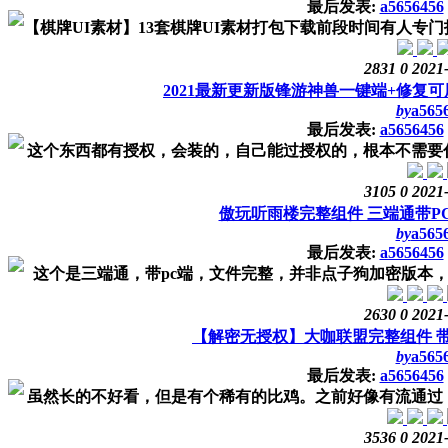
最后发表:
a5656456
【棋牌UI素材】13套棋牌UI素材打包下载前段时间有人专门
2831
0
2021
2021最新更新版锋游神兽一键端+修复
by
a565
最后发表:
a5656456
这个东西都有授权，会装的，自己能过授权的，根本不需要什
3105
0
2021
傲玩听雨楼完整组件 三端通带P
by
a565
最后发表:
a5656456
这个是三端通，带pc端，文件完整，并非点子狗加密版本，可
2630
0
2021
【解密无授权】大咖联盟完整组件 
by
a565
最后发表:
a5656456
虽然长的不好看，但是有个稀有的比鸡。之前好像有流通过，
3536
0
2021