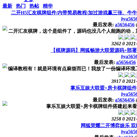
最新
热门
热帖
精华
二开H5汇友棋牌组件/内带简易教程/加过游戏赢三张、牛
by
a565
最后发表:
a5656456
二开汇友棋牌，这个是组件了，源码也没几个人能跑的动，加
3262
0
2021
【棋牌源码】网狐畅游大联盟源码+部署
by
a565
最后发表:
a5656456
编译教程有！就是环境有点麻烦而已！我放了一份编译环境工具
3917
0
2021
掌乐互娱大联盟+房卡棋牌组件
by
a565
最后发表:
a5656456
掌乐互娱大联盟+房卡棋牌组件搭建起来
3258
0
2021
网狐荣耀二开博弈娱乐 双
by
a565