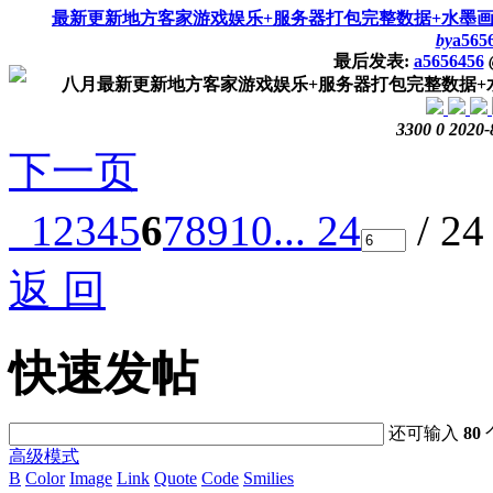
最新更新地方客家游戏娱乐+服务器打包完整数据+水墨画
by
a565
最后发表:
a5656456
八月最新更新地方客家游戏娱乐+服务器打包完整数据+水
3300
0
2020-
下一页
1
2
3
4
5
6
7
8
9
10
... 24
/ 2
返 回
快速发帖
还可输入
80
高级模式
B
Color
Image
Link
Quote
Code
Smilies