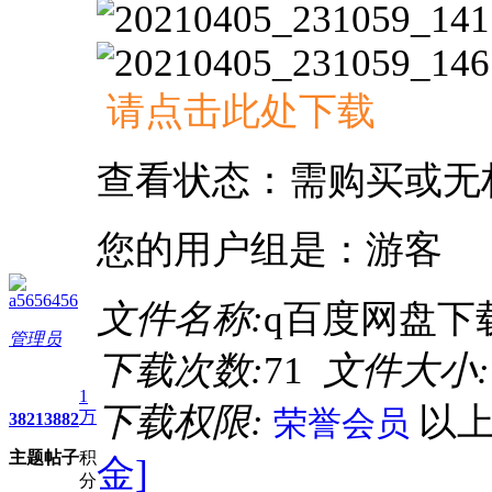
请点击此处下载
查看状态：需购买或无
您的用户组是：游客
a5656456
文件名称:
q百度网盘下载
管理员
下载次数:
71
文件大小:
1
下载权限:
以
荣誉会员
万
3821
3882
主题
帖子
积
金]
分