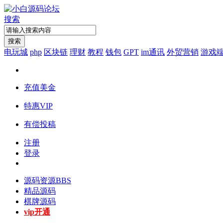
搜索
搜索
电玩城
php
区块链
理财
教程
钱包
GPT
im通讯
外贸营销
游戏
充值美金
特惠VIP
有偿投稿
注册
登录
源码资源
BBS
精品源码
棋牌源码
vip开通