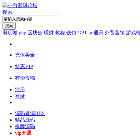
搜索
搜索
电玩城
php
区块链
理财
教程
钱包
GPT
im通讯
外贸营销
游戏
充值美金
特惠VIP
有偿投稿
注册
登录
源码资源
BBS
精品源码
棋牌源码
vip开通