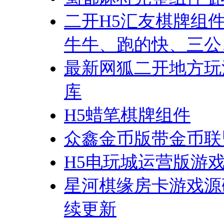
二开H5汇友棋牌组
牛牛、跑的快、三公
最新网狐二开地方玩
库
H5蜡笔棋牌组件
众鑫金币版带金币联
H5电玩城运营版游
星河棋缘房卡游戏源
续更新