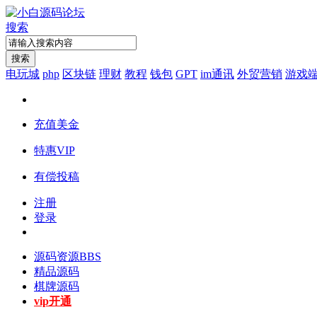
搜索
搜索
电玩城
php
区块链
理财
教程
钱包
GPT
im通讯
外贸营销
游戏
充值美金
特惠VIP
有偿投稿
注册
登录
源码资源
BBS
精品源码
棋牌源码
vip开通