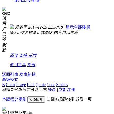
cprjz
该
用
发表于 2017-12-25 22:30:18
|
显示全部楼层
户
提示:
作者被禁止或删除 内容自动屏蔽
已
被
删
除
回复
支持
反对
使用道具
举报
返回列表
发表新帖
高级模式
B
Color
Image
Link
Quote
Code
Smilies
您需要登录后才可以回帖
登录
|
立即注册
本版积分规则
回帖后跳转到最后一页
发表回复
专注源码分享6年