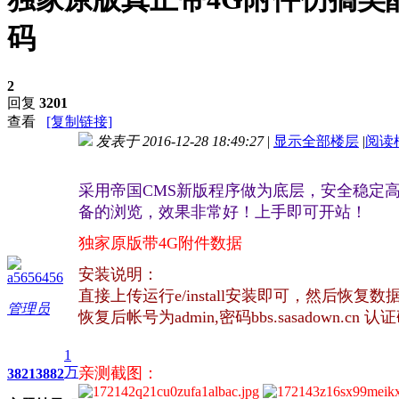
码
2
回复
3201
查看
[复制链接]
发表于 2016-12-28 18:49:27
|
显示全部楼层
|
阅读
进入图片模式
采用帝国CMS新版程序做为底层，安全稳定高
备的浏览，效果非常好！上手即可开站！
6 r4 V. 
. f# K4 j, N& I
独家原版带4G附件数据
7 f& J+ e) C& ? c/ _7 }
安装说明：
a5656456
; w* j: u8 I: Q: {1 [# h* X/ {( j
直接上传运行e/install安装即可，然后恢复
管理员
恢复后帐号为admin,密码bbs.sasadown.cn 认证
1
万
亲测截图：
3821
3882