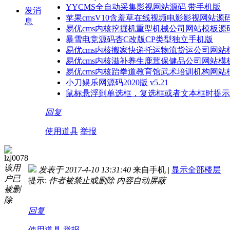
YYCMS全自动采集影视网站源码 带手机版
发消
苹果cmsV10含羞草在线视频电影影视网站源
息
易优cms内核挖掘机重型机械公司网站模板源码
暴雪电竞源码杏C改版CP类型独立手机版
易优cms内核搬家快递托运物流货运公司网站模
易优cms内核滋补养生鹿茸保健品公司网站模板
易优cms内核跆拳道教育馆武术培训机构网站模
小刀娱乐网源码2020版 v5.21
鼠标悬浮到单选框，复选框或者文本框时提示
回复
使用道具
举报
lzj0078
该用
发表于 2017-4-10 13:31:40
来自手机
|
显示全部楼层
户已
提示:
作者被禁止或删除 内容自动屏蔽
被删
除
回复
使用道具
举报