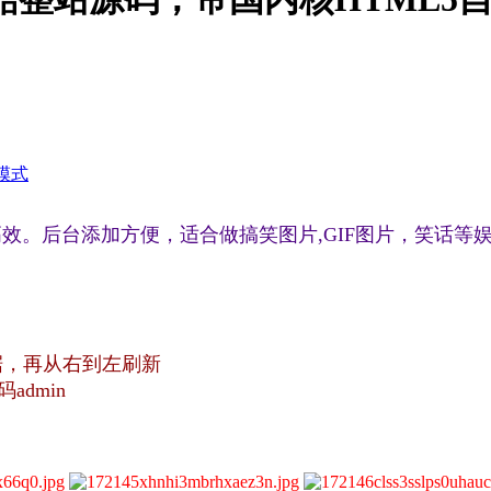
模式
效。后台添加方便，适合做搞笑图片,GIF图片，笑话等娱
S, G4 y% e8 s
数据，再从右到左刷新
码admin