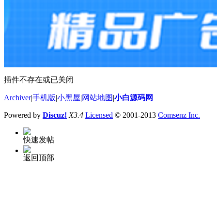
插件不存在或已关闭
Archiver
|
手机版
|
小黑屋
|
网站地图
|
小白源码网
Powered by
Discuz!
X3.4
Licensed
© 2001-2013
Comsenz Inc.
快速发帖
返回顶部