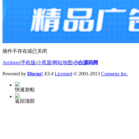
插件不存在或已关闭
Archiver
|
手机版
|
小黑屋
|
网站地图
|
小白源码网
Powered by
Discuz!
X3.4
Licensed
© 2001-2013
Comsenz Inc.
快速发帖
返回顶部