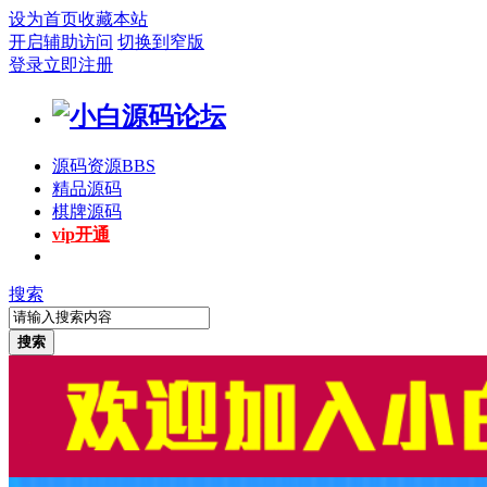
设为首页
收藏本站
开启辅助访问
切换到窄版
登录
立即注册
源码资源
BBS
精品源码
棋牌源码
vip开通
搜索
搜索