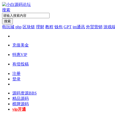
搜索
搜索
电玩城
php
区块链
理财
教程
钱包
GPT
im通讯
外贸营销
游戏
充值美金
特惠VIP
有偿投稿
注册
登录
源码资源
BBS
精品源码
棋牌源码
vip开通