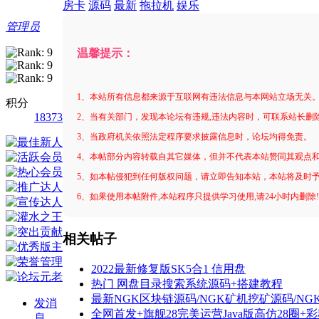
房卡
源码
最新
拖拉机
娱乐
管理员
温馨提示：
1、本站所有信息都来源于互联网有违法信息与本网站立场无关
积分
18373
2、当有关部门，发现本论坛有违规,违法内容时，可联系站长删
3、当政府机关依照法定程序要求披露信息时，论坛均得免责。
4、本帖部分内容转载自其它媒体，但并不代表本站赞同其观点
5、如本帖侵犯到任何版权问题，请立即告知本站，本站将及时
6、如果使用本帖附件,本站程序只提供学习使用,请24小时内删除
相关帖子
2022最新修复版SK5合1 信用盘
热门 网盘目录搜索系统源码+搭建教程
最新NGK区块链源码/NGK矿机挖矿源码/N
发消
全网首发+旗舰28完美运营Java版高仿28圈+
息