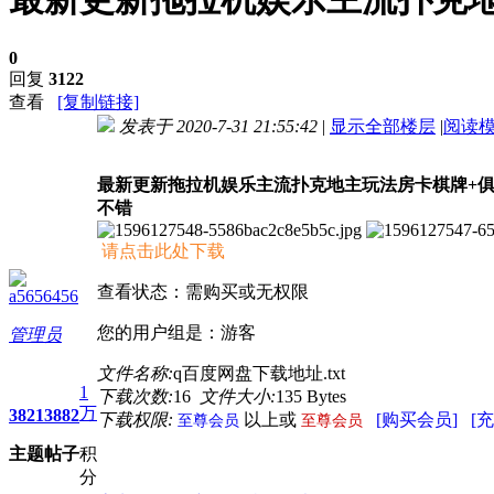
0
回复
3122
查看
[复制链接]
发表于 2020-7-31 21:55:42
|
显示全部楼层
|
阅读
进入图片模式
最新更新拖拉机娱乐主流扑克地主玩法房卡棋牌+俱
不错
请点击此处下载
查看状态：需购买或无权限
a5656456
您的用户组是：游客
管理员
文件名称:
q百度网盘下载地址.txt
1
下载次数:
16
文件大小:
135 Bytes
万
3821
3882
下载权限:
以上或
[购买会员]
[
至尊会员
至尊会员
主题
帖子
积
分