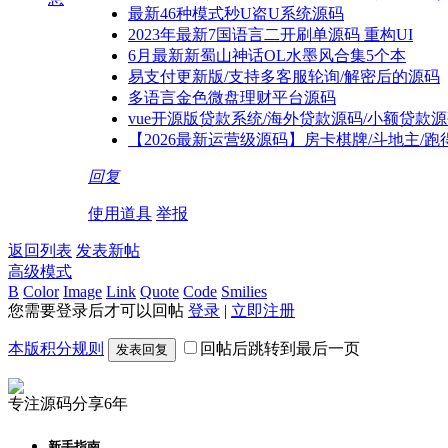
最新46种模式秒U盗U系统源码
2023年最新7国语言二开刷单源码 重构UI
6月最新新蜀山神话OL水墨风合集5个本
易支付更新版/支持多客服轮询/解密后的源码
多语言金色微盘理财平台源码
vue开源版贷款系统/海外贷款源码/小额贷款
【2026最新运营级源码】房卡棋牌/斗地主/跑得快
回复
使用道具
举报
返回列表
发表新帖
高级模式
B
Color
Image
Link
Quote
Code
Smilies
您需要登录后才可以回帖
登录
|
立即注册
本版积分规则
回帖后跳转到最后一页
发表回复
专注源码分享6年
新手指南