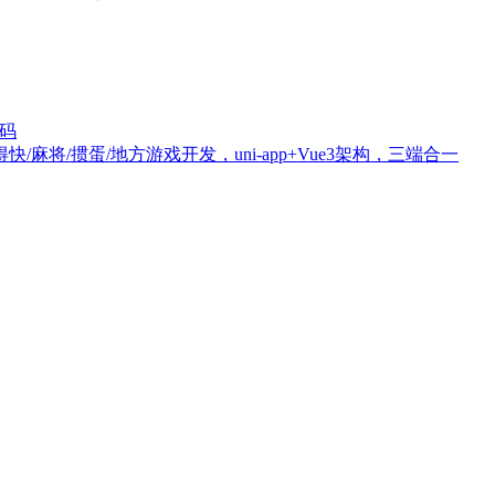
源码
/麻将/掼蛋/地方游戏开发，uni-app+Vue3架构，三端合一