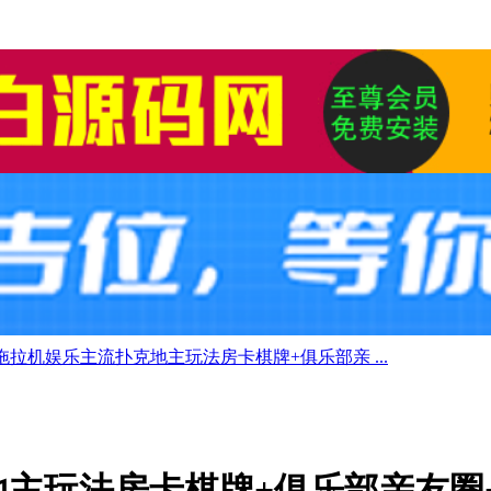
拉机娱乐主流扑克地主玩法房卡棋牌+俱乐部亲 ...
主玩法房卡棋牌+俱乐部亲友圈