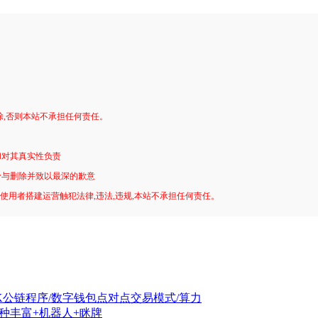
。
除,否则本站不承担任何责任。
和对其真实性负责
予与删除并致以最深的歉意
!使用者搭建运营触犯法律,违法,违规,本站不承担任何责任。
GK公链程序/数字钱包点对点交易模式/算力
彩种丰富+机器人+眯牌