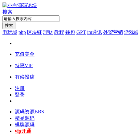
搜索
搜索
电玩城
php
区块链
理财
教程
钱包
GPT
im通讯
外贸营销
游戏
充值美金
特惠VIP
有偿投稿
注册
登录
源码资源
BBS
精品源码
棋牌源码
vip开通