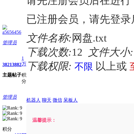
请先注册会员后在进行
已注册会员，请先登录
a5656456
文件名称:
网盘.txt
管理员
下载次数:
12
文件大小:
1
下载权限:
以上或
万
不限
3821
3882
主题
帖子
积
分
管理员
机器人
聊天
微信
呆板人
温馨提示：
积分