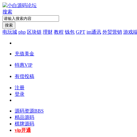
搜索
搜索
电玩城
php
区块链
理财
教程
钱包
GPT
im通讯
外贸营销
游戏
充值美金
特惠VIP
有偿投稿
注册
登录
源码资源
BBS
精品源码
棋牌源码
vip开通