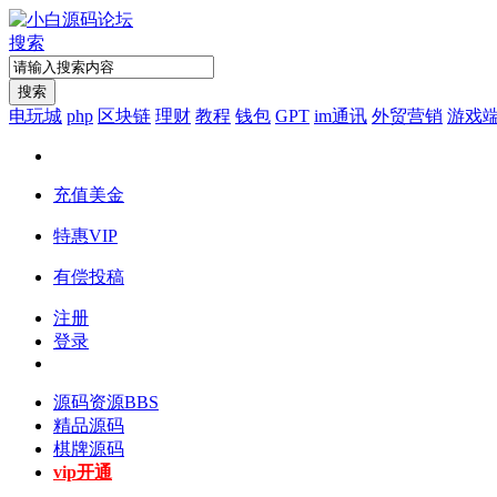
搜索
搜索
电玩城
php
区块链
理财
教程
钱包
GPT
im通讯
外贸营销
游戏
充值美金
特惠VIP
有偿投稿
注册
登录
源码资源
BBS
精品源码
棋牌源码
vip开通