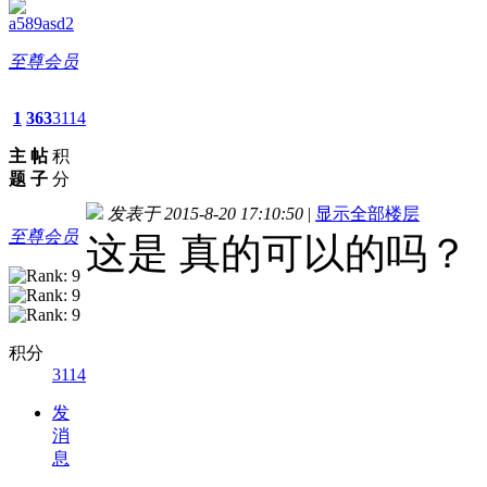
a589asd2
至尊会员
1
363
3114
主
帖
积
题
子
分
发表于 2015-8-20 17:10:50
|
显示全部楼层
至尊会员
这是 真的可以的吗？
积分
3114
发
消
息