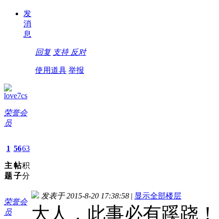
发
消
息
回复
支持
反对
使用道具
举报
love7cs
荣誉会
员
1
56
63
主
帖
积
题
子
分
发表于 2015-8-20 17:38:58
|
显示全部楼层
荣誉会
大人，此事必有蹊跷！
员