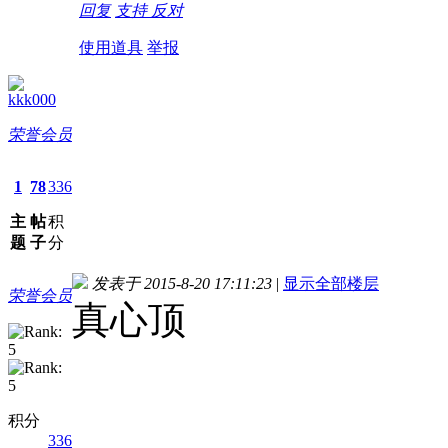
回复
支持
反对
使用道具
举报
kkk000
荣誉会员
1
78
336
主
帖
积
题
子
分
发表于 2015-8-20 17:11:23
|
显示全部楼层
荣誉会员
真心顶
积分
336