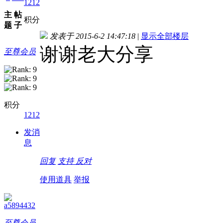
1212
主
帖
积分
题
子
发表于 2015-6-2 14:47:18
|
显示全部楼层
谢谢老大分享
至尊会员
积分
1212
发消
息
回复
支持
反对
使用道具
举报
a5894432
至尊会员