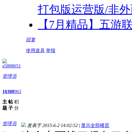
打包版运营版/非
【7月精品】五游联
回复
使用道具
举报
a5888651
管理员
10
308
963
主
帖
积
题
子
分
管理员
发表于 2015-6-2 14:02:52
|
显示全部楼层