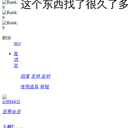
这个东西找了很久了
积分
963
发
消
息
回复
支持
反对
使用道具
举报
a5894432
至尊会员
5
407