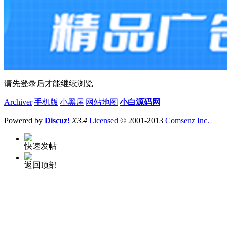
请先登录后才能继续浏览
Archiver
|
手机版
|
小黑屋
|
网站地图
|
小白源码网
Powered by
Discuz!
X3.4
Licensed
© 2001-2013
Comsenz Inc.
快速发帖
返回顶部