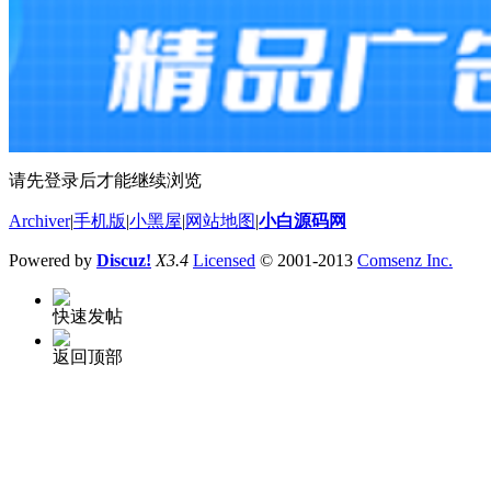
请先登录后才能继续浏览
Archiver
|
手机版
|
小黑屋
|
网站地图
|
小白源码网
Powered by
Discuz!
X3.4
Licensed
© 2001-2013
Comsenz Inc.
快速发帖
返回顶部