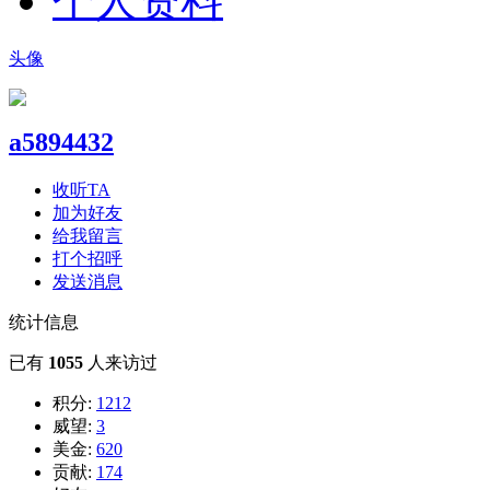
个人资料
头像
a5894432
收听TA
加为好友
给我留言
打个招呼
发送消息
统计信息
已有
1055
人来访过
积分:
1212
威望:
3
美金:
620
贡献:
174