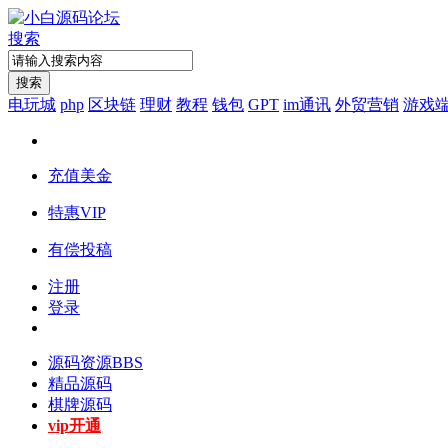
搜索
搜索
电玩城
php
区块链
理财
教程
钱包
GPT
im通讯
外贸营销
游戏
充值美金
特惠VIP
有偿投稿
注册
登录
源码资源
BBS
精品源码
棋牌源码
vip开通