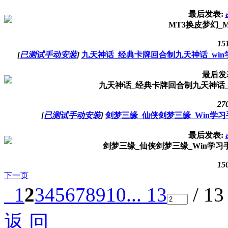
最后发表:
MT3换皮梦幻_
15
[
已测试手动安装
]
九天神话_经典卡牌回合制九天神话_wi
最后发
九天神话_经典卡牌回合制九天神话_
27
[
已测试手动安装
]
剑梦三缘_仙侠剑梦三缘_Win学
最后发表:
剑梦三缘_仙侠剑梦三缘_Win学习
15
下一页
1
2
3
4
5
6
7
8
9
10
... 13
/ 1
返 回