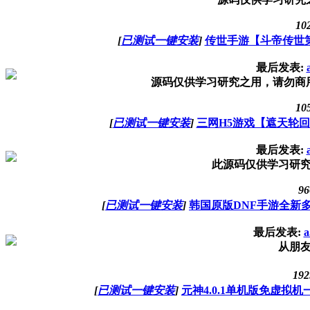
10
[
已测试一键安装
]
传世手游【斗帝传世
最后发表:
源码仅供学习研究之用，请勿商
10
[
已测试一键安装
]
三网H5游戏【遮天轮
最后发表:
此源码仅供学习研
96
[
已测试一键安装
]
韩国原版DNF手游全新多
最后发表:
a
从朋
192
[
已测试一键安装
]
元神4.0.1单机版免虚拟机一键端G