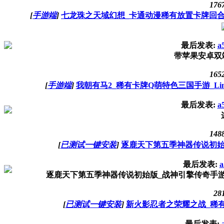
176
[
手游端
]
七龙珠之天域幻想_卡通动漫稀有放置卡牌回合手游
最后发表:
a
带苹果安卓双端
165
[
手游端
]
我朝有马2_稀有卡牌Q萌特色三国手游_Li
最后发表:
a
148
[
已测试一键安装
]
逐鹿天下第五季神器传说初始
最后发表:
a
逐鹿天下第五季神器传说初始版_战神引擎传奇手游_
28
[
已测试一键安装
]
新火影忍者之荣耀之战_稀有
最后发表: