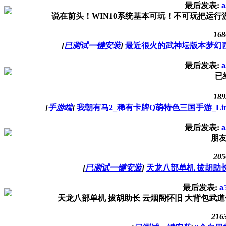
最后发表:
a
说在前头！WIN10系统基本可玩！不可玩把运行游戏
168
[
已测试一键安装
]
最近很火的武神坛版本梦幻
最后发表:
a
已
189
[
手游端
]
我朝有马2_稀有卡牌Q萌特色三国手游_Li
最后发表:
a
朋
205
[
已测试一键安装
]
天龙八部单机 拔胡助
最后发表:
a
天龙八部单机 拔胡助长 云烟阁怀旧 大背包武道修炼
216