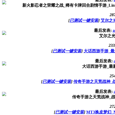
新火影忍者之荣耀之战_稀有卡牌回合剧情手游_Linu
28
[
已测试一键安装
]
艾尔之
最后发表:
a
艾尔之光
233
[
已测试一键安装
]
大话西游手游_最
最后发表:
大话西游手游_最
25
[
已测试一键安装
]
传奇手游之天荒战神_战
最后发表:
传奇手游之天荒战神_战
27
[
已测试一键安装
]
MT3换皮梦幻_