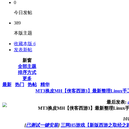
0
今日发帖
389
本版主题
收藏本版
6
发表新帖
新窗
全部主题
排序方式
更多
最新
热门
热帖
精华
MT3换皮MH【侠客西游3】最新整理Linux
最后发表:
MT3换皮MH【侠客西游3】最新整理Linu
10
[
已测试一键安装
]
三网H5游戏【新版西游之取经之路