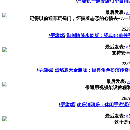
[
已测试一键安装
]
3个自用
最后发表:
a
记得以前通宵玩蜀门，怀揣着忐忑的心情去+7.一直
253
[
手游端
]
御剑情缘步韵版：经典3D仙侠手
最后发表:
a
支持安卓和
223
[
手游端
]
烈焰遮天金装版：经典角色扮演传奇手游
最后发表:
a
带通用视频架设教程
208
[
手游端
]
欢乐消消乐：休闲手游源代码附
最后发表:
a
这个是