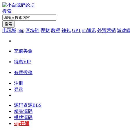
搜索
搜索
电玩城
php
区块链
理财
教程
钱包
GPT
im通讯
外贸营销
游戏
充值美金
特惠VIP
有偿投稿
注册
登录
源码资源
BBS
精品源码
棋牌源码
vip开通