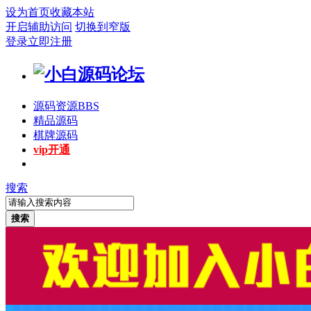
设为首页
收藏本站
开启辅助访问
切换到窄版
登录
立即注册
源码资源
BBS
精品源码
棋牌源码
vip开通
搜索
搜索