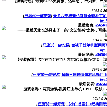
【游戏特色】最新BOSS芙蕾雅、达里恩 、巴列斯、巴温
3035
0
20
[
已测试一键安装
]
天龙八部极新仿官服全套补丁加
by
a
最后发表:
a56564
-------最近天龙也选择走了一条“文艺复兴”之路，
3314
0
20
[
已测试一键安装
]
傲视千雄单机版网页
by
a
最后发表:
a56564
【安装配置】XP WIN7 WIN8 内存2G 双核心CP
2974
0
20
[
已测试一键安装
]
超萌三国剧情题材乱舞江
by
a
最后发表:
a5656
游戏名称：网页游戏-乱舞江山单机 CPU：双核2GHz
2742
0
2
[
已测试一键安装
]
【小白首发】+经典耐玩