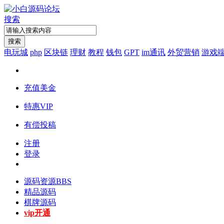
搜索
搜索
电玩城
php
区块链
理财
教程
钱包
GPT
im通讯
外贸营销
游戏
充值美金
特惠VIP
有偿投稿
注册
登录
源码资源
BBS
精品源码
棋牌源码
vip开通