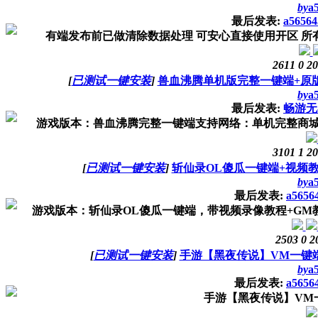
by
a
最后发表:
a56564
有端发布前已做清除数据处理 可安心直接使用开区 所有端默
2611
0
20
[
已测试一键安装
]
兽血沸腾单机版完整一键端+原版
by
a
最后发表:
畅游无
游戏版本：兽血沸腾完整一键端支持网络：单机完整商城：
3101
1
20
[
已测试一键安装
]
斩仙录OL傻瓜一键端+视频
by
a
最后发表:
a5656
游戏版本：斩仙录OL傻瓜一键端，带视频录像教程+GM教
2503
0
2
[
已测试一键安装
]
手游【黑夜传说】VM一键端
by
a
最后发表:
a5656
手游【黑夜传说】VM