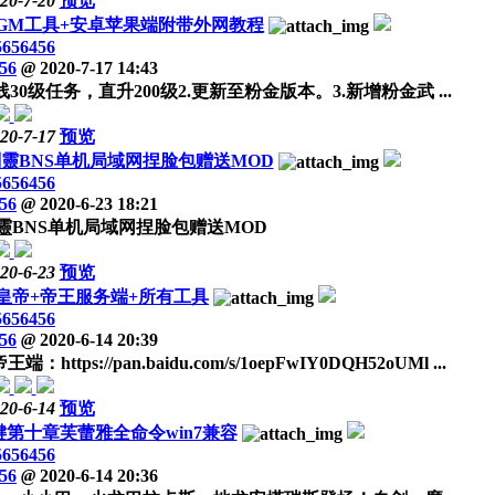
20-7-20
预览
GM工具+安卓苹果端附带外网教程
5656456
56
@
2020-7-17 14:43
30级任务，直升200级2.更新至粉金版本。3.新增粉金武 ...
20-7-17
预览
剣靈BNS单机局域网捏脸包赠送MOD
5656456
56
@
2020-6-23 18:21
靈BNS单机局域网捏脸包赠送MOD
20-6-23
预览
级皇帝+帝王服务端+所有工具
5656456
56
@
2020-6-14 20:39
//pan.baidu.com/s/1oepFwIY0DQH52oUMl ...
20-6-14
预览
键第十章芙蕾雅全命令win7兼容
5656456
56
@
2020-6-14 20:36