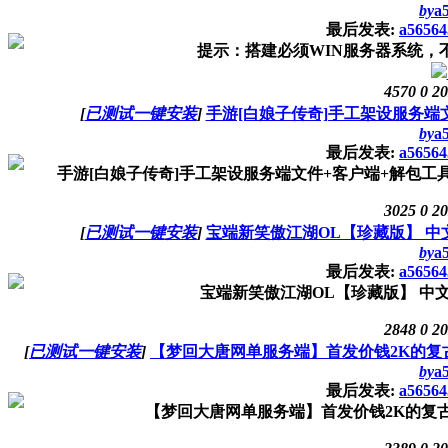
by
a
最后发表:
a56564
提示：搭建必须WIN服务器系统，不
4570
0
20
[
已测试一键安装
]
手游[白娘子传奇]手工架设服务端
by
a
最后发表:
a56564
手游[白娘子传奇]手工架设服务端文件+客户端+解包工具+修复
3025
0
20
[
已测试一键安装
]
宝端新笑傲江湖OL【珍藏版】 中
by
a
最后发表:
a56564
宝端新笑傲江湖OL【珍藏版】 中
2848
0
20
[
已测试一键安装
]
【梦回大唐网单服务端】首发价钱2K的
by
a
最后发表:
a56564
【梦回大唐网单服务端】首发价钱2K的复