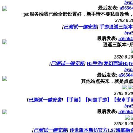
by
a
最后发表:
a5656
ps:服务端我已经全部设置好，新手请不要私自改动，
2793
0
2
[
已测试一键安装
]
手游逍遥三版本
by
a
最后发表:
a56564
逍遥三版本+
2620
0
20
[
已测试一键安装
]
H5手游[梦幻西游H5
by
a
最后发表:
a56564
其他站点买来，就是点点
2785
0
20
[
已测试一键安装
]
【手游】【问道手游】【安卓手
by
a
最后发表:
a56564
2552
0
20
[
已测试一键安装
]
传世版本新仿官方1.97海底