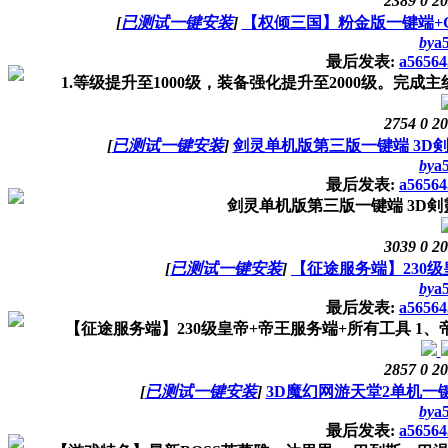
2389
0
20
[
已测试一键安装
]
【权倾三国】粉金版一键端+
by
a
最后发表:
a56564
1.等级提升至1000级，装备强化提升至2000级。完成主线
2754
0
20
[
已测试一键安装
]
剑灵单机版第三版一键端 3D
by
a
最后发表:
a56564
剑灵单机版第三版一键端 3D剣
3039
0
20
[
已测试一键安装
]
【征途服务端】230
by
a
最后发表:
a56564
【征途服务端】230级皇帝+帝王服务端+所有工具 1、帝王端：https:
2857
0
20
[
已测试一键安装
]
3D魔幻网游天堂2单机一
by
a
最后发表:
a56564