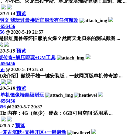
、小小巴、火龙巴拉卡斯、地龙安塔瑞斯登场！血剑、魔 ...
20-6-14
预览
明文 我玩过最接近官服没有任何魔改
5656456
56
@
2020-5-19 21:57
可能是眼红魔兽等怀旧服的火爆？然而天龙归来的测试截图 ...
20-5-19
预览
版传奇+解压即玩+GM工具
5656456
56
@
2020-5-19 21:53
U 【游戏介绍】傲视千雄一键安装版，一款网页版单机传奇游 ...
20-5-19
预览
山单机镜像端超级耐玩
5656456
456
@
2020-5-7 20:37
 内存：4G（至少） 硬盘：6GB可用空间 适用系 ...
020-5-7
预览
+复古沉默+支持开区+一键启动