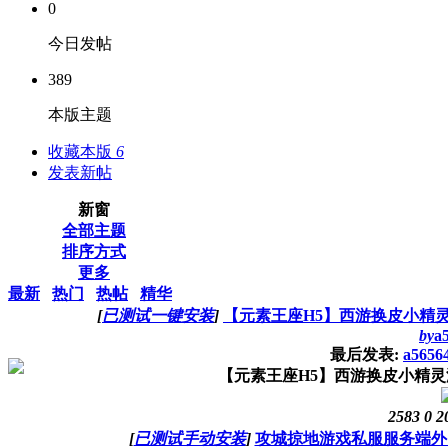
0
今日发帖
389
本版主题
收藏本版
6
发表新帖
新窗
全部主题
排序方式
更多
最新
热门
热帖
精华
[
已测试一键安装
]
【元素王座H5】西游换皮小精
by
a
最后发表:
a5656
【元素王座H5】西游换皮小精灵
2583
0
2
[
已测试手动安装
]
攻城掠地游戏私服服务端外