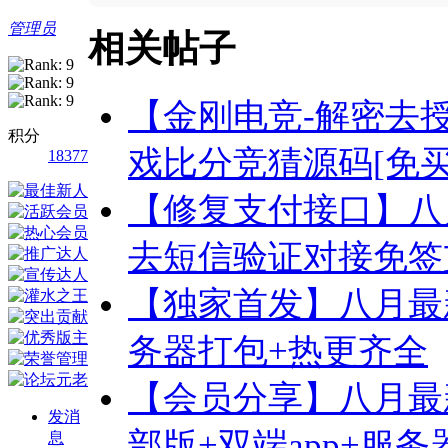
管理员
相关帖子
【金刚电竞-解密去
积分
戏比分竞猜源码[免买分
18377
【修复支付接口】八
去短信验证对接免签支
【独家首发】八月最
务器打包+热更齐全
【会员分享】八月最
发消
部版+双端app+服务
息