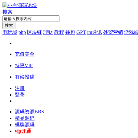
搜索
搜索
电玩城
php
区块链
理财
教程
钱包
GPT
im通讯
外贸营销
游戏
充值美金
特惠VIP
有偿投稿
注册
登录
源码资源
BBS
精品源码
棋牌源码
vip开通