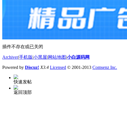
插件不存在或已关闭
Archiver
|
手机版
|
小黑屋
|
网站地图
|
小白源码网
Powered by
Discuz!
X3.4
Licensed
© 2001-2013
Comsenz Inc.
快速发帖
返回顶部