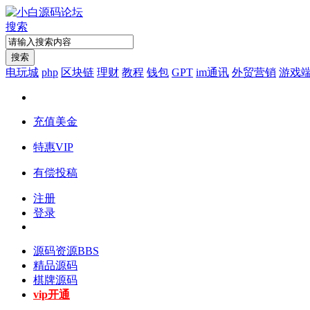
搜索
搜索
电玩城
php
区块链
理财
教程
钱包
GPT
im通讯
外贸营销
游戏
充值美金
特惠VIP
有偿投稿
注册
登录
源码资源
BBS
精品源码
棋牌源码
vip开通