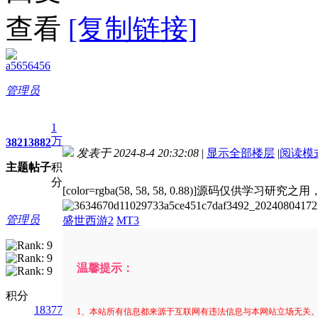
查看
[复制链接]
a5656456
管理员
1
万
3821
3882
发表于 2024-8-4 20:32:08
|
显示全部楼层
|
阅读模
主题
帖子
积
进入图片模式
分
[color=rgba(58, 58, 58, 0.88)]
源码仅供学习研究之用
管理员
盛世西游2
MT3
温馨提示：
积分
18377
1、本站所有信息都来源于互联网有违法信息与本网站立场无关