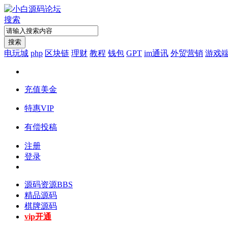
搜索
搜索
电玩城
php
区块链
理财
教程
钱包
GPT
im通讯
外贸营销
游戏
充值美金
特惠VIP
有偿投稿
注册
登录
源码资源
BBS
精品源码
棋牌源码
vip开通