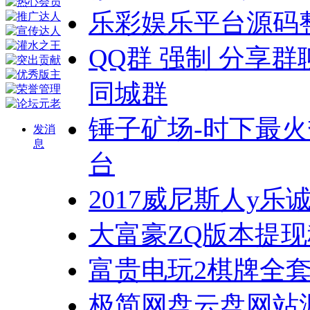
乐彩娱乐平台源码
QQ群 强制 分享群
同城群
锤子矿场-时下最
发消
息
台
2017威尼斯人y乐
大富豪ZQ版本提
富贵电玩2棋牌全套
极简网盘云盘网站