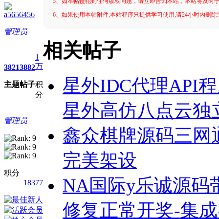
5、如本帖侵犯到任何版权问题，请立即告知本站，本站将及时
a5656456
6、如果使用本帖附件,本站程序只提供学习使用,请24小时内删除
管理员
相关帖子
1
万
3821
3882
星外IDC代理AP
主题
帖子
积
分
星外高仿八点云独立
管理员
鑫众棋牌源码三网
完美架设
积分
NA国际y乐诚源码
18377
修复正常开奖-集