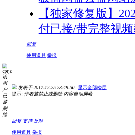
【独家修复版】20
付已接/带完整视频
回复
使用道具
举报
cprjz
该
用
发表于 2017-12-25 23:48:50
|
显示全部楼层
户
提示:
作者被禁止或删除 内容自动屏蔽
已
被
删
除
回复
支持
反对
使用道具
举报