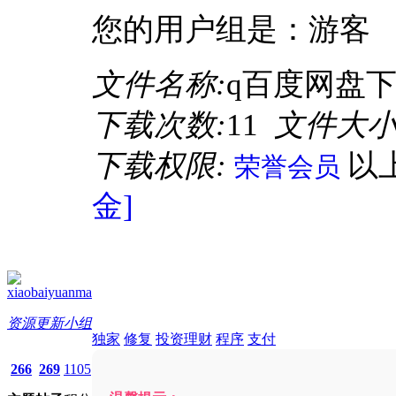
您的用户组是：游客
文件名称:
q百度网盘下载
下载次数:
11
文件大小
下载权限:
以
荣誉会员
金]
xiaobaiyuanma
资源更新小组
独家
修复
投资理财
程序
支付
266
269
1105