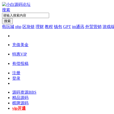
搜索
搜索
电玩城
php
区块链
理财
教程
钱包
GPT
im通讯
外贸营销
游戏
充值美金
特惠VIP
有偿投稿
注册
登录
源码资源
BBS
精品源码
棋牌源码
vip开通