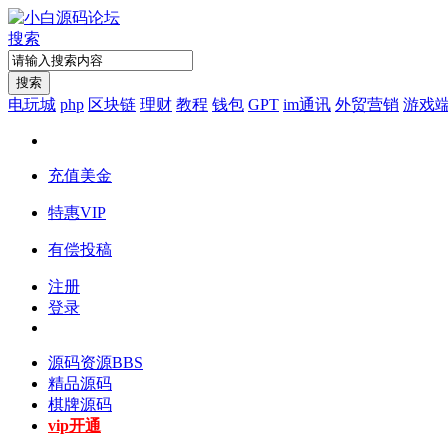
搜索
搜索
电玩城
php
区块链
理财
教程
钱包
GPT
im通讯
外贸营销
游戏
充值美金
特惠VIP
有偿投稿
注册
登录
源码资源
BBS
精品源码
棋牌源码
vip开通