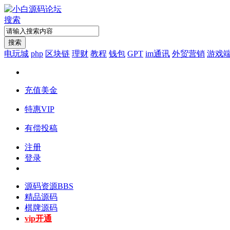
搜索
搜索
电玩城
php
区块链
理财
教程
钱包
GPT
im通讯
外贸营销
游戏
充值美金
特惠VIP
有偿投稿
注册
登录
源码资源
BBS
精品源码
棋牌源码
vip开通