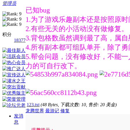
管理员
已知bug
1.为了游戏乐趣副本还是按照原
2.有些无关的小活动没有做修复。
积分
3.背包格数虽然调到最了高，属自
18377
4.所有副本都可组队单开，除了
5.帮会问题，没有修改好，不能
力的可自行改下。
123.txt
(48 Bytes, 下载次数: 10, 售价: 20 美金)
龙腾世界
最游记
修复
发消
息