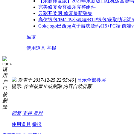
【亲测修复版】2021年末新版口红机运营源
完美修复金尊娱乐完整组件
云彩开奖网-修复最新采集
高仿钱包/IM/TP/小狐狸/BTP钱包/获取助记
Cokejogo巴西pg点子游戏源码/H5+PC端 
回复
使用道具
举报
cprjz
该
用
发表于 2017-12-25 22:55:46
|
显示全部楼层
户
提示:
作者被禁止或删除 内容自动屏蔽
已
被
删
除
回复
支持
反对
使用道具
举报