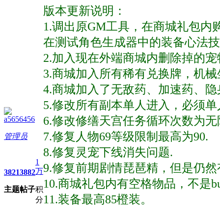
版本更新说明：
1.调出原GM工具，在商城礼包
在测试角色生成器中的装备心法技
2.加入现在外端商城内删除掉的
3.商城加入所有稀有兑换牌，机械
4.商城加入了无敌药、加速药、隐
5.修改所有副本单人进入，必须单
6.修改修缮天宫任务循环次数为无
a5656456
7.修复人物69等级限制最高为90.
管理员
8.修复灵宠下线消失问题.
1
9.修复前期剧情琵琶精，但是仍然
万
3821
3882
10.商城礼包内有空格物品，不是b
主题
帖子
积
11.装备最高85橙装。
分