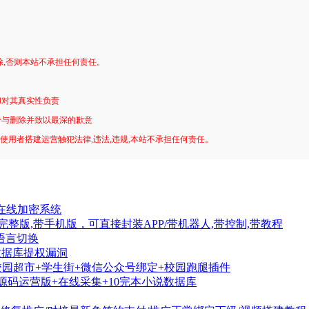
。
除,否则本站不承担任何责任。
和对其真实性负责
予与删除并致以最深的歉意
!使用者搭建运营触犯法律,违法,违规,本站不承担任何责任。
+在线加密系统
完整版,带手机版，可直接封装APP/带机器人,带控制,带教程
语言切换
数据库提权漏洞
 夜猫店+校园超市+学生街+微信公众号绑定+校园跑腿插件
P网站源码运营版+在线采集+10完本小说数据库