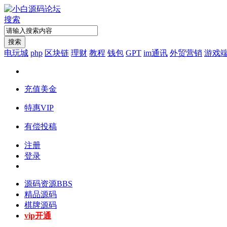
搜索
搜索
电玩城
php
区块链
理财
教程
钱包
GPT
im通讯
外贸营销
游戏
充值美金
特惠VIP
有偿投稿
注册
登录
源码资源
BBS
精品源码
棋牌源码
vip开通