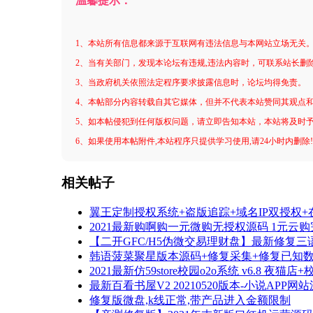
温馨提示：
1、本站所有信息都来源于互联网有违法信息与本网站立场无关
2、当有关部门，发现本论坛有违规,违法内容时，可联系站长删
3、当政府机关依照法定程序要求披露信息时，论坛均得免责。
4、本帖部分内容转载自其它媒体，但并不代表本站赞同其观点
5、如本帖侵犯到任何版权问题，请立即告知本站，本站将及时
6、如果使用本帖附件,本站程序只提供学习使用,请24小时内删除
相关帖子
翼王定制授权系统+盗版追踪+域名IP双授权
2021最新购啊购一元微购无授权源码 1元云购
【二开GFC/H5伪微交易理财盘】最新修复三
韩语菠菜聚星版本源码+修复采集+修复已知
2021最新仿59store校园o2o系统 v6.8
最新百看书屋V2 20210520版本-小说AP
修复版微盘,k线正常,带产品进入金额限制