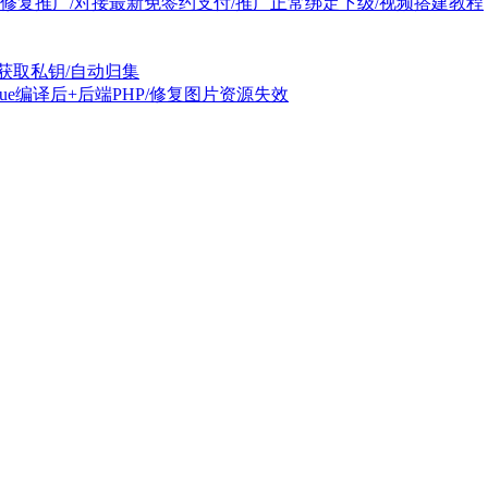
码修复推广/对接最新免签约支付/推广正常绑定下级/视频搭建教程
词/获取私钥/自动归集
前端vue编译后+后端PHP/修复图片资源失效