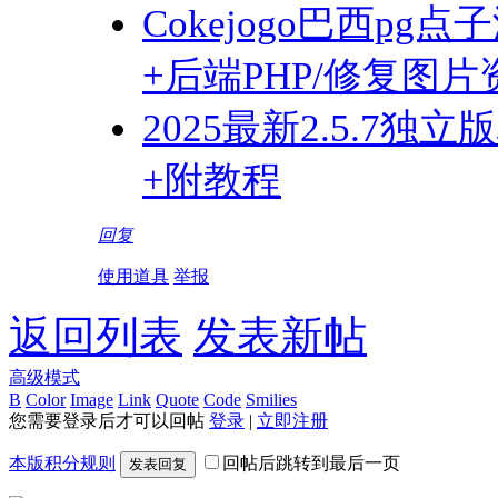
Cokejogo巴西pg
+后端PHP/修复图
2025最新2.5.
+附教程
回复
使用道具
举报
返回列表
发表新帖
高级模式
B
Color
Image
Link
Quote
Code
Smilies
您需要登录后才可以回帖
登录
|
立即注册
本版积分规则
回帖后跳转到最后一页
发表回复