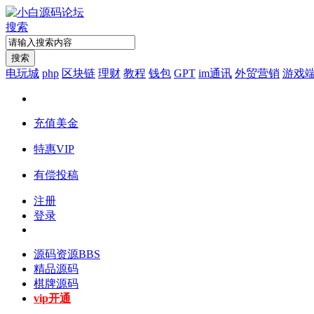
搜索
搜索
电玩城
php
区块链
理财
教程
钱包
GPT
im通讯
外贸营销
游戏
充值美金
特惠VIP
有偿投稿
注册
登录
源码资源
BBS
精品源码
棋牌源码
vip开通