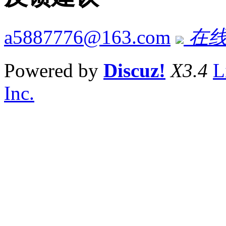
a5887776@163.com
在线
Powered by
Discuz!
X3.4
L
Inc.