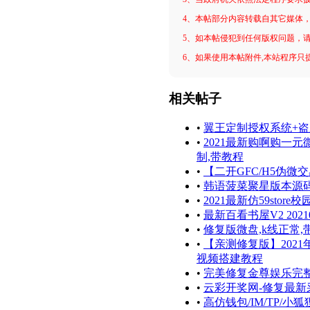
4、本帖部分内容转载自其它媒体
5、如本帖侵犯到任何版权问题，
6、如果使用本帖附件,本站程序只提
相关帖子
•
翼王定制授权系统+盗
•
2021最新购啊购一元
制,带教程
•
【二开GFC/H5伪
•
韩语菠菜聚星版本源
•
2021最新仿59sto
•
最新百看书屋V2 20
•
修复版微盘,k线正常
•
【亲测修复版】202
视频搭建教程
•
完美修复金尊娱乐完
•
云彩开奖网-修复最新
•
高仿钱包/IM/TP/小