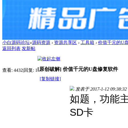
小白源码论坛
»
源码资源
›
资源共享区
›
工具箱
›
价值千元的U
返回列表
发新帖
[原创破解]
价值千元的U盘修复软件
查看:
4432
|
回复:
1
[复制链接]
发表于 2017-1-12 09:38:32
如题，功能
SD卡