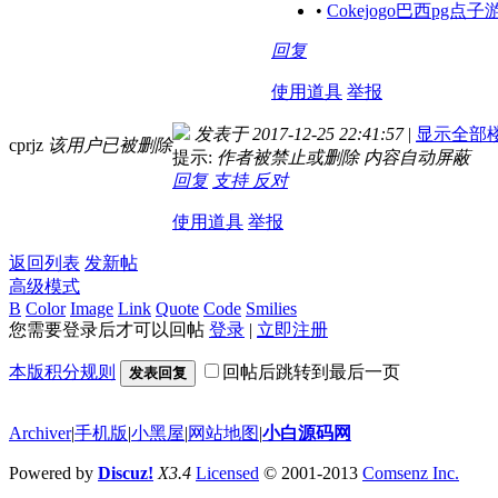
•
Cokejogo巴西pg
回复
使用道具
举报
发表于 2017-12-25 22:41:57
|
显示全部
cprjz
该用户已被删除
提示:
作者被禁止或删除 内容自动屏蔽
回复
支持
反对
使用道具
举报
返回列表
发新帖
高级模式
B
Color
Image
Link
Quote
Code
Smilies
您需要登录后才可以回帖
登录
|
立即注册
本版积分规则
回帖后跳转到最后一页
发表回复
Archiver
|
手机版
|
小黑屋
|
网站地图
|
小白源码网
Powered by
Discuz!
X3.4
Licensed
© 2001-2013
Comsenz Inc.