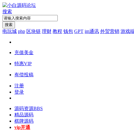
搜索
搜索
电玩城
php
区块链
理财
教程
钱包
GPT
im通讯
外贸营销
游戏
充值美金
特惠VIP
有偿投稿
注册
登录
源码资源
BBS
精品源码
棋牌源码
vip开通