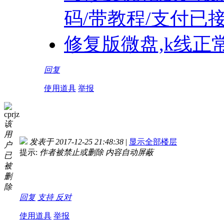
码/带教程/支付已
修复版微盘,k线正
回复
使用道具
举报
cprjz
该
用
发表于 2017-12-25 21:48:38
|
显示全部楼层
户
提示:
作者被禁止或删除 内容自动屏蔽
已
被
删
除
回复
支持
反对
使用道具
举报