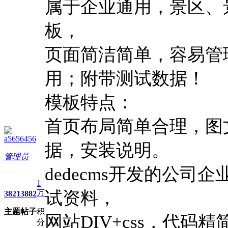
属于企业通用，景区、
板，
页面简洁简单，容易管理
用；附带测试数据！
模板特点：
首页布局简单合理，图
a5656456
据，安装说明。
管理员
dedecms开发的公司
1
万
试资料，
3821
3882
主题
帖子
积
网站DIV+css，代码
分