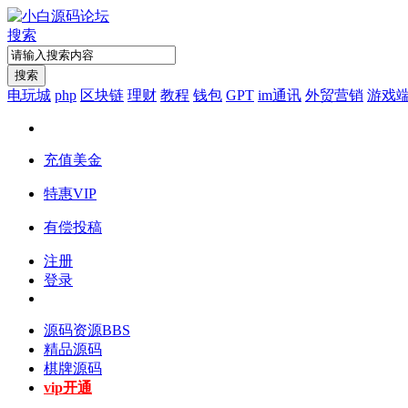
搜索
搜索
电玩城
php
区块链
理财
教程
钱包
GPT
im通讯
外贸营销
游戏
充值美金
特惠VIP
有偿投稿
注册
登录
源码资源
BBS
精品源码
棋牌源码
vip开通