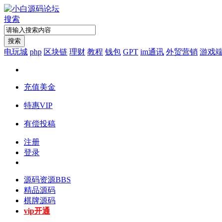
搜索
搜索
电玩城
php
区块链
理财
教程
钱包
GPT
im通讯
外贸营销
游戏
充值美金
特惠VIP
有偿投稿
注册
登录
源码资源
BBS
精品源码
棋牌源码
vip开通