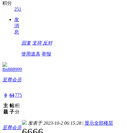
积分
251
发
消
息
回复
支持
反对
使用道具
举报
lbs888999
至尊会员
0
64
775
主
帖
积
题
子
分
发表于 2023-10-2 06:15:28
|
显示全部楼层
至尊会员
6666