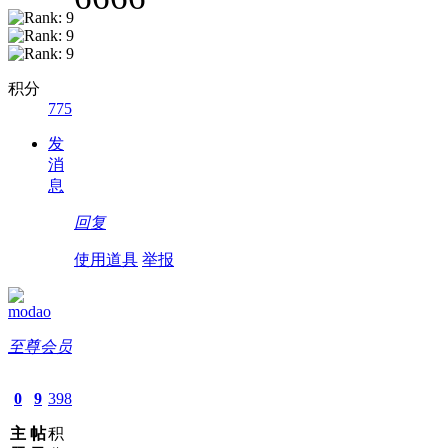
积分
775
发
消
息
回复
使用道具
举报
modao
至尊会员
0
9
398
主
帖
积