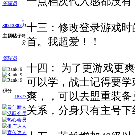
一点档次代入感都没有
管理员
1
十三：修改登录游戏时
万
3821
3882
主题
帖子
积
首。我超爱！！
分
管理员
十四： 为了更游戏更爽
可以学，战士记得要学
积分
爽，，可以去盟重装备
18373
关系，分身只有主号下